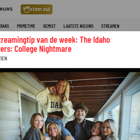
ieuws
stem nu!
TRAKS
PRIMETIME
GEMIST
LAATSTE NIEUWS
STREAMEN
treamingtip van de week: The Idaho
ers: College Nightmare
ZIEN