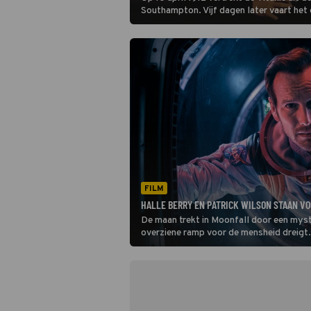
Southampton. Vijf dagen later vaart het
op een ijsberg. En dan zinkt het toch. In 
beleven Jack en Rose aan boord een hef
FILM
HALLE BERRY EN PATRICK WILSON STAAN VO
De maan trekt in Moonfall door een myste
overziene ramp voor de mensheid dreigt.