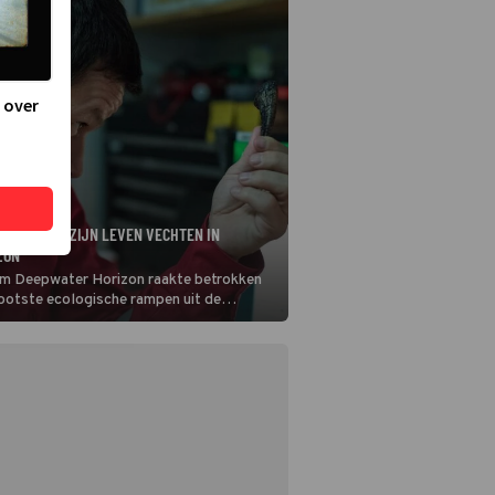
 over
MOET VOOR ZIJN LEVEN VECHTEN IN
ZON
m Deepwater Horizon raakte betrokken
rootste ecologische rampen uit de
ze film is een reconstructie van die fatale
rop na een zware explosie miljoenen vaten
 van Mexico stroomden.