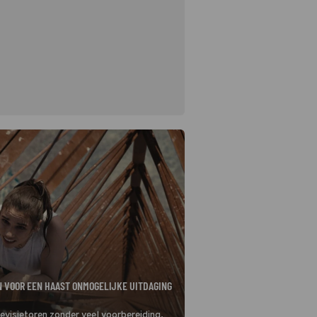
N VOOR EEN HAAST ONMOGELIJKE UITDAGING
levisietoren zonder veel voorbereiding.