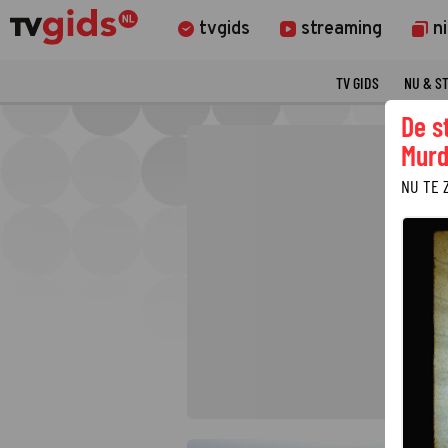
tvgids
streaming
n
TV GIDS
NU & S
De s
Murd
NU TE 