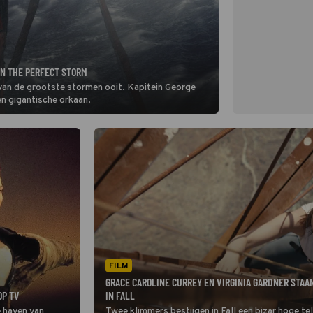
IN THE PERFECT STORM
van de grootste stormen ooit. Kapitein George
en gigantische orkaan.
FILM
GRACE CAROLINE CURREY EN VIRGINIA GARDNER STAA
OP TV
IN FALL
e haven van
Twee klimmers bestijgen in Fall een bizar hoge te