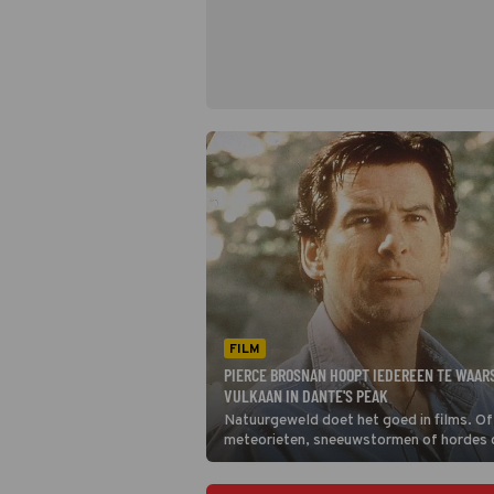
FILM
PIERCE BROSNAN HOOPT IEDEREEN TE WAA
VULKAAN IN DANTE'S PEAK
Natuurgeweld doet het goed in films. Of
meteorieten, sneeuwstormen of hordes g
zijn: het levert mooie beelden op, zoals 