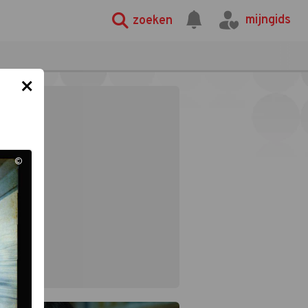
mijngids
zoeken
×
©