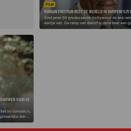
FILM
MORGAN FREEMAN REDT DE WERELD IN RAMPENFILM 
Eind jaren 90 produceerde Hollywood de ene ramp
eentje van. De ramp van dienst is deze keer een 
de aarde ligt.
RSCHUWEN VOOR DE
 het nu tornado's,
evaarlijke dieren
in Dante's Peak.