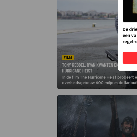
De dri
een va
regelre
FILM
TONY KEBBEL, RYAN KWANTEN EN MAGGIE G
HURRICANE HEIST
In de film The Hurricane Heist probeert e
overheidsgebouw 600 miljoen dollar buit
het gebied raast waar ze aan het werk zij