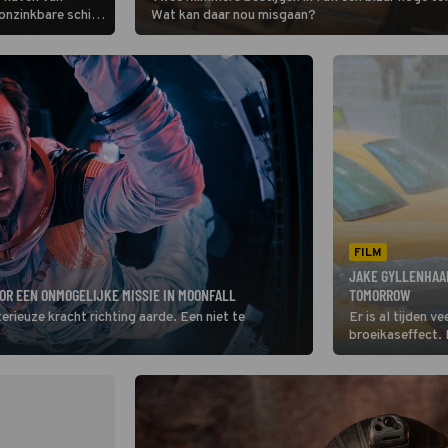
 onzinkbare schip
Wat kan daar nou misgaan?
de tussentijd
tige romance.
FILM
JAKE GYLLENHAAL
OR EEN ONMOGELIJKE MISSIE IN MOONFALL
TOMORROW
rieuze kracht richting aarde. Een niet te
Er is al tijden 
broeikaseffect. 
de opwarming va