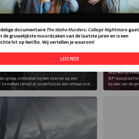
edelige documentaire
The Idaho Murders: College Nightmare
gaat
n de gruwelijkste moordzaken van de laatste jaren en is een
chte hit op Netflix. Wij vertellen je waarom!
LEES MEER
FILM
RACE VECHTEN TEGEN WIND EN DIEVEN IN THE
MARK WAHLBERG 
DEEPWATER HORI
en groep criminelen bij een overval op een
BP-boorplatfor
 te maken terwijl er ondertussen een orkaan over
bij een van de g
n.
geschiedenis. De
dag in 2010 waa
olie in de Golf