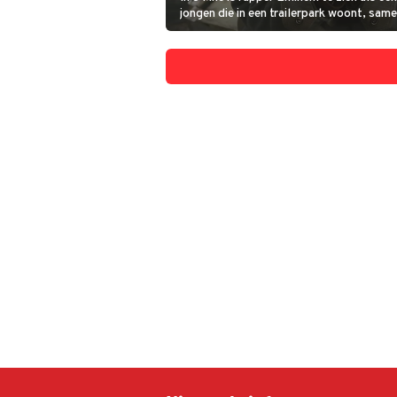
jongen die in een trailerpark woont, same
dronken moeder. Al rappend probeert hij
vinden uit zijn uitzichtloze leven.