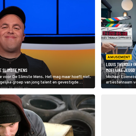
AMUSEMENT
LOUIS THEROUX I
E SLIMSTE MENS
MOELIJKE JEUGD
te voor De Slimste Mens. Het mag maar hoeft niet.
Michael Ebeneze
gelijke groep van jong talent en gevestigde
artiestennaam va
Brunzyn.
onthouden: Stor
Theroux Intervi
artiest, onder an