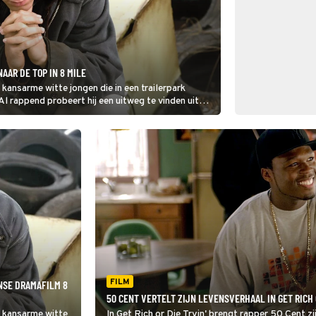
AAR DE TOP IN 8 MILE
n kansarme witte jongen die in een trailerpark
l rappend probeert hij een uitweg te vinden uit
FILM
NSE DRAMAFILM 8
50 CENT VERTELT ZIJN LEVENSVERHAAL IN GET RICH O
en kansarme witte
In Get Rich or Die Tryin' brengt rapper 50 Cent zi