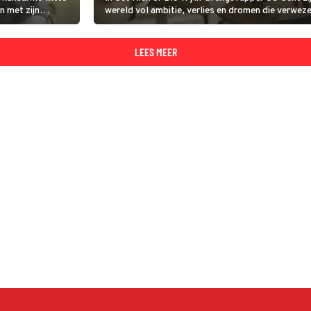
n met zijn
wereld vol ambitie, verlies en dromen die verweze
 een uitweg te
LEES MEER