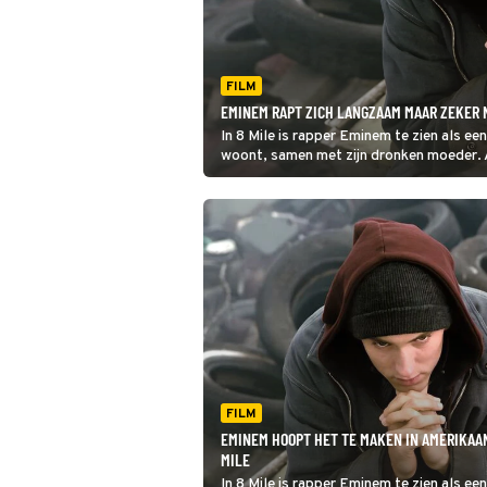
FILM
EMINEM RAPT ZICH LANGZAAM MAAR ZEKER N
In 8 Mile is rapper Eminem te zien als ee
woont, samen met zijn dronken moeder. A
zijn uitzichtloze leven.
FILM
EMINEM HOOPT HET TE MAKEN IN AMERIKAA
MILE
In 8 Mile is rapper Eminem te zien als e