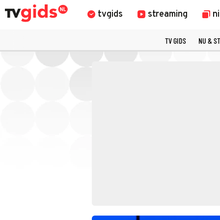
tvgids
streaming
n
TV GIDS
NU & S