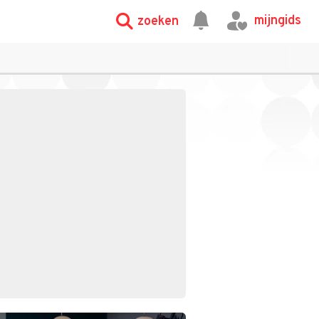
mijngids
zoeken