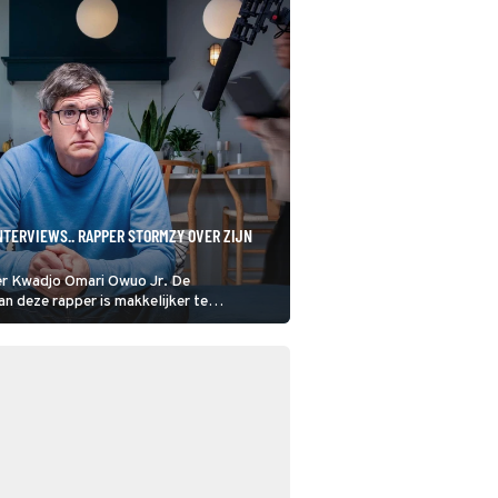
NTERVIEWS.. RAPPER STORMZY OVER ZIJN
r Kwadjo Omari Owuo Jr. De
n deze rapper is makkelijker te
mzy. Louis Theroux praat in Louis
ews.. met deze populaire Brits-Ghanese
dere over zijn moeilijke jeugd.