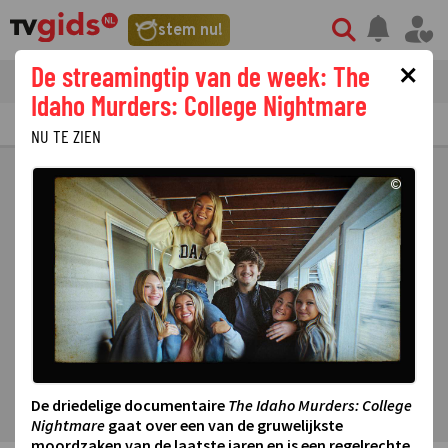
stem nu!
×
De streamingtip van de week: The
tvgids
streaming
nieuws
Idaho Murders: College Nightmare
TV GIDS
NU & STRAKS
PRIMETIME
GEMIST
LAATSTE NIEUWS
NU TE ZIEN
©
De driedelige documentaire
The Idaho Murders: College
Nightmare
gaat over een van de gruwelijkste
moordzaken van de laatste jaren en is een regelrechte