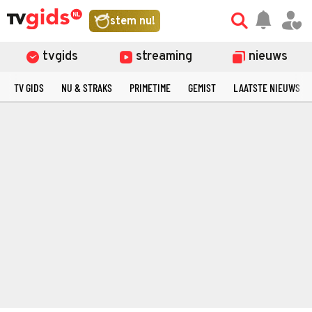
stem nu!
tvgids
streaming
nieuws
TV GIDS
NU & STRAKS
PRIMETIME
GEMIST
LAATSTE NIEUWS