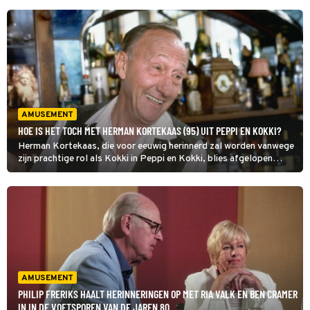
AMUSEMENT
HOE IS HET TOCH MET HERMAN KORTEKAAS (95) UIT PEPPI EN KOKKI?
Herman Kortekaas, die voor eeuwig herinnerd zal worden vanwege
zijn prachtige rol als Kokki in Peppi en Kokki, blies afgelopen
zomer maar liefst 95 kaarsjes uit. In de media zien we hem eigenlijk
niet meer maar is het duidelijk hoe het de acteur vergaan is?
AMUSEMENT
PHILIP FRERIKS HAALT HERINNERINGEN OP MET RIA VALK EN BEN CRAMER
IN IN DE VOETSPOREN VAN DE JAREN 80