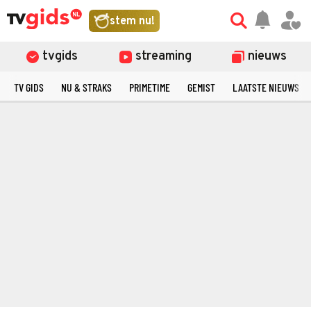
stem nu!
tvgids
streaming
nieuws
TV GIDS
NU & STRAKS
PRIMETIME
GEMIST
LAATSTE NIEUWS