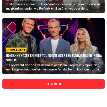
Philip Freriks spreekt in In de Voetsporen van de Jaren 80 diverse
muzikanten, onder wie Ria Valk en Ben Cramer, over de
totstandkoming van de liefdadigheidssingle 'Samen'.
AMUSEMENT
ROXEANNE HAZES EN KEES TOL MOGEN WEER EEN RONDJE RADEN IN DNA
SINGERS
De opdracht voor de deelnemers aan DNA Singers is simpel: zing
een liedje en houd geheim van wie je familie bent. Toch gaat dit niet
altijd goed: in eerdere seizoenen gingen Lenny Kuhr en Vincent
Visser in de fout.
LEES MEER