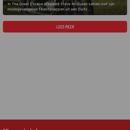
In The Great Escape probeert Steve McQueen samen met zijn
medegevangenen te ontsnappen uit een Duits
krijgsgevangenenkamp. De film is gebaseerd op een waargebeurd
verhaal.
LEES MEER