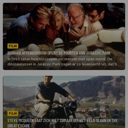
FILM
RICHARD ATTENBOROUGH OPENT DE POORTEN VAN JURASSIC PARK
In 1993 zaten hele bioscopen vol mensen met open mond. De
dinosaurussen in Jurassic Park zagen er zo levensecht uit, dat het
moeilijk te geloven was dat ze geanimeerd waren.
FILM
STEVE MCQUEEN LAAT ZICH NIET ZOMAAR UIT HET VELD SLAAN IN THE
GREAT ESCAPE