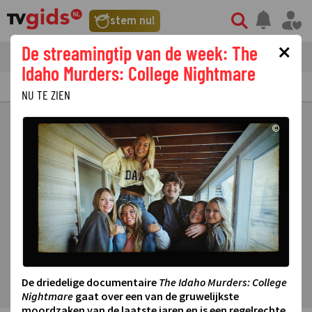
stem nu!
×
De streamingtip van de week: The
tvgids
streaming
nieuws
Idaho Murders: College Nightmare
TV GIDS
NU & STRAKS
PRIMETIME
GEMIST
LAATSTE NIEUWS
NU TE ZIEN
©
De driedelige documentaire
The Idaho Murders: College
Nightmare
gaat over een van de gruwelijkste
moordzaken van de laatste jaren en is een regelrechte