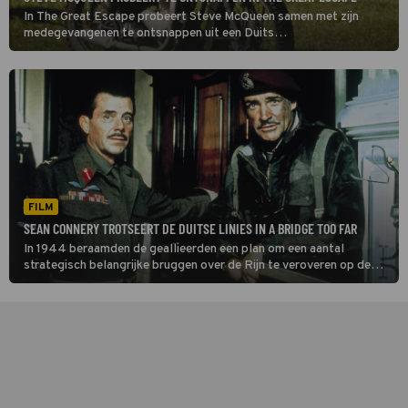
In The Great Escape probeert Steve McQueen samen met zijn
medegevangenen te ontsnappen uit een Duits
krijgsgevangenenkamp. De film is gebaseerd op een waargebeurd
verhaal.
FILM
SEAN CONNERY TROTSEERT DE DUITSE LINIES IN A BRIDGE TOO FAR
In 1944 beraamden de geallieerden een plan om een aantal
strategisch belangrijke bruggen over de Rijn te veroveren op de
Duitsers: Operatie Market Garden. A Bridge Too Far vertelt het
verhaal van deze operatie.