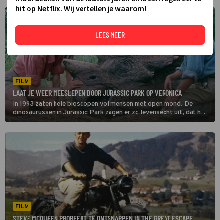
hit op Netflix. Wij vertellen je waarom!
LEES MEER
FILM
LAAT JE WEER MEESLEPEN DOOR JURASSIC PARK OP VERONICA
In 1993 zaten hele bioscopen vol mensen met open mond. De
dinosaurussen in Jurassic Park zagen er zo levensecht uit, dat het
moeilijk te geloven was dat ze geanimeerd waren.
FILM
STEVE MCQUEEN PROBEERT TE ONTSNAPPEN IN THE GREAT ESCAPE