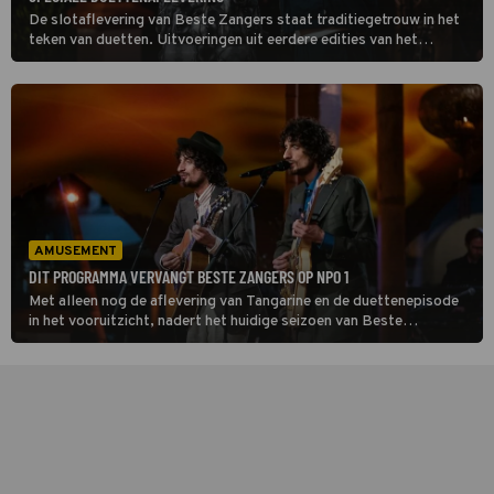
De slotaflevering van Beste Zangers staat traditiegetrouw in het
teken van duetten. Uitvoeringen uit eerdere edities van het
programma haalden de hitlijsten, zoals The Phantom of the Opera
door Floor Jansen en Henk Poort.
AMUSEMENT
DIT PROGRAMMA VERVANGT BESTE ZANGERS OP NPO 1
Met alleen nog de aflevering van Tangarine en de duettenepisode
in het vooruitzicht, nadert het huidige seizoen van Beste
Zangers zijn einde. Wij gingen daarom op onderzoek uit om te
ontdekken welk programma klaarstaat om het muziekavontuur
met Jan Smit op te volgen.