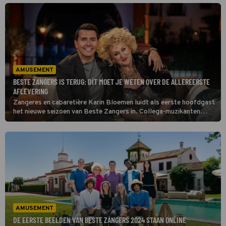
alsnog met volle teugen.
AMUSEMENT
BESTE ZANGERS IS TERUG: DÍT MOET JE WETEN OVER DE ALLEREERSTE
AFLEVERING
Zangeres en cabaretière Karin Bloemen luidt als eerste hoofdgast
het nieuwe seizoen van Beste Zangers in. Collega-muzikanten
Claude, Hannah Mae, Tangarine, Rikki Borgelt, Sera en Matthijn
Buwalda geven hun eigen draai aan haar repertoire.
AMUSEMENT
DE EERSTE BEELDEN VAN BESTE ZANGERS 2024 STAAN ONLINE