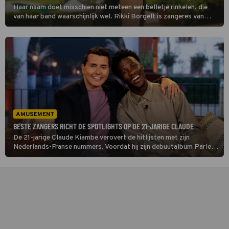
Haar naam doet misschien niet meteen een belletje rinkelen, die
van haar band waarschijnlijk wel. Rikki Borgelt is zangeres van
Rondé en met de band scoorde ze hits als 'Bright eyes', 'Love
myself' en 'Hard to say goodbye'. In deze aflevering van Beste
Zangers staat ze centraal.
AMUSEMENT
BESTE ZANGERS RICHT DE SPOTLIGHTS OP DE 21-JARIGE CLAUDE
De 21-jarige Claude Kiambe verovert de hitlijsten met zijn
Nederlands-Franse nummers. Voordat hij zijn debuutalbum Parler
Français met het grote publiek deelt, duiken zijn collega-zangers in
Beste Zangers in zijn repertoire.