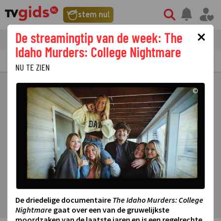
stem nu!
×
De streamingtip van de week: The
tvgids
streaming
nieuws
Idaho Murders: College Nightmare
TV GIDS
NU & STRAKS
PRIMETIME
GEMIST
LAATSTE NIEUWS
NU TE ZIEN
©
De driedelige documentaire
The Idaho Murders: College
Nightmare
gaat over een van de gruwelijkste
moordzaken van de laatste jaren en is een regelrechte