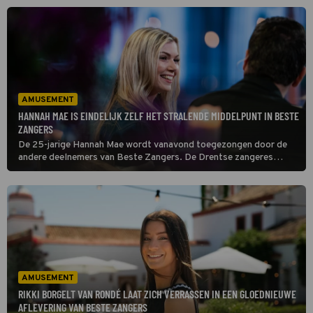
zowel de kijkers als op de andere deelnemers.
AMUSEMENT
HANNAH MAE IS EINDELIJK ZELF HET STRALENDE MIDDELPUNT IN BESTE
ZANGERS
De 25-jarige Hannah Mae wordt vanavond toegezongen door de
andere deelnemers van Beste Zangers. De Drentse zangeres
groeide op met Taylor Swift, maar ook Jimi Hendrix en
countrymuziek. Dat keert allemaal terug in de muziekselectie.
AMUSEMENT
RIKKI BORGELT VAN RONDÉ LAAT ZICH VERRASSEN IN EEN GLOEDNIEUWE
AFLEVERING VAN BESTE ZANGERS