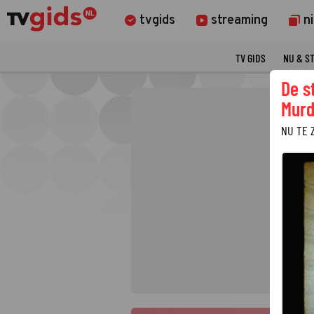
tvgids
streaming
n
TV GIDS
NU & S
De s
Murd
NU TE 