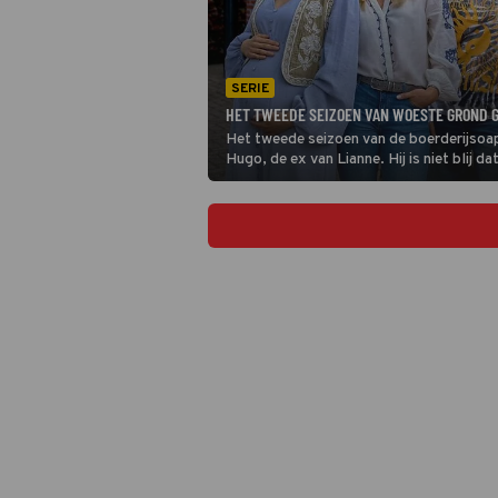
SERIE
HET TWEEDE SEIZOEN VAN WOESTE GROND G
Het tweede seizoen van de boerderijsoa
Hugo, de ex van Lianne. Hij is niet blij da
gevonden en probeert een wig te drijven