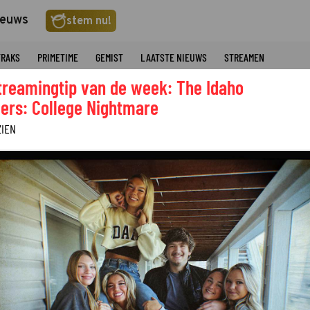
ieuws
stem nu!
TRAKS
PRIMETIME
GEMIST
LAATSTE NIEUWS
STREAMEN
treamingtip van de week: The Idaho
ers: College Nightmare
ZIEN