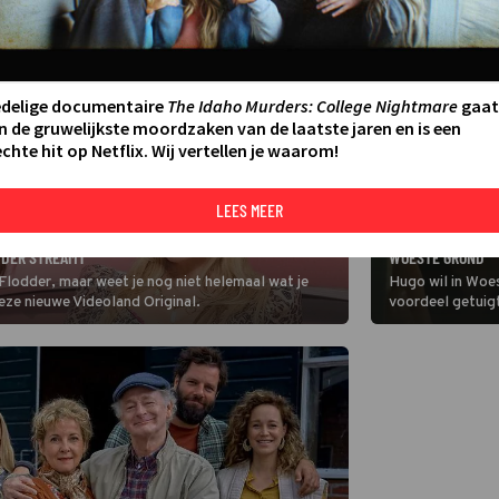
edelige documentaire
The Idaho Murders: College Nightmare
gaat
n de gruwelijkste moordzaken van de laatste jaren en is een
chte hit op Netflix. Wij vertellen je waarom!
LEES MEER
SERIE
ROBBERT BLEIJ Z
DDER STREAMT
WOESTE GROND
s Flodder, maar weet je nog niet helemaal wat je
Hugo wil in Woes
deze nieuwe Videoland Original.
voordeel getuigt
meineed moet pl
heeft. Waar ze o
haar steunen.