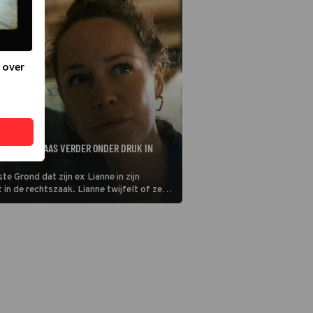
 over
ET ANOUK MAAS VERDER ONDER DRUK IN
te Grond dat zijn ex Lianne in zijn
 in de rechtszaak. Lianne twijfelt of ze
egen voor de man die haar zo gekwetst
ok voor kiest, nieuwe liefde Dinant zal