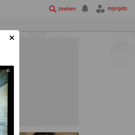
mijngids
zoeken
×
©