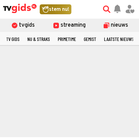
stem nu!
tvgids
streaming
nieuws
TV GIDS
NU & STRAKS
PRIMETIME
GEMIST
LAATSTE NIEUWS