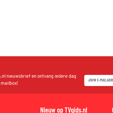
ds.nl nieuwsbrief en ontvang iedere dag
w mailbox!
Nieuw op TVgids.nl