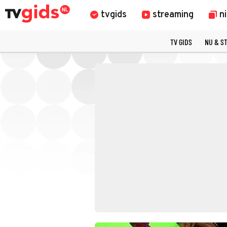
tvgids
streaming
n
TV GIDS
NU & S