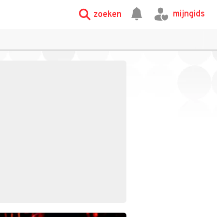
mijngids
zoeken