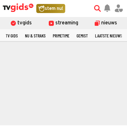
stem nu!
tvgids
streaming
nieuws
TV GIDS
NU & STRAKS
PRIMETIME
GEMIST
LAATSTE NIEUWS