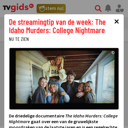
stem nu!
×
De streamingtip van de week: The
tvgids
streaming
nieuws
Idaho Murders: College Nightmare
TV GIDS
NU & STRAKS
PRIMETIME
GEMIST
LAATSTE NIEUWS
NU TE ZIEN
©
De driedelige documentaire
The Idaho Murders: College
Nightmare
gaat over een van de gruwelijkste
moordzaken van de laatste jaren en is een regelrechte