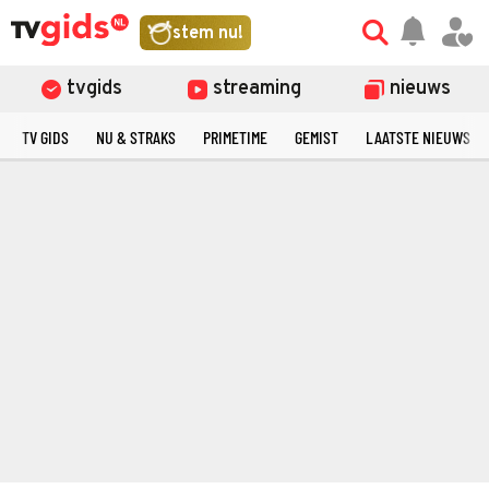
stem nu!
tvgids
streaming
nieuws
TV GIDS
NU & STRAKS
PRIMETIME
GEMIST
LAATSTE NIEUWS