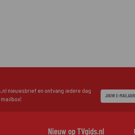
ds.nl nieuwsbrief en ontvang iedere dag
w mailbox!
Nieuw op TVgids.nl