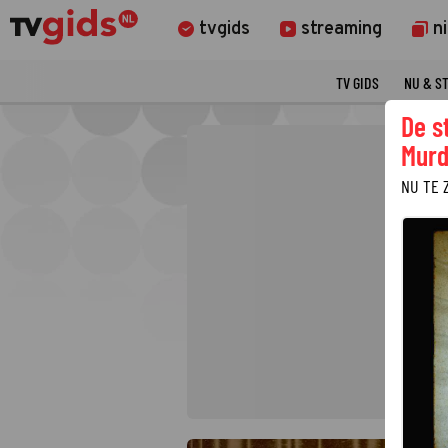
tvgids
streaming
n
TV GIDS
NU & S
De s
Murd
NU TE 