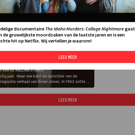
edelige documentaire
The Idaho Murders: College Nightmare
gaat
n de gruwelijkste moordzaken van de laatste jaren en is een
chte hit op Netflix. Wij vertellen je waarom!
LEES MEER
R VAN DE ROLLING STONES
ig jaar. Maar wie kent de oprichter van de
ragische verhaal van Brian Jones. In 1962 zette hij
. Het Uur van de Wolf vertelt er alles over.
LEES MEER