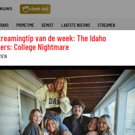
ieuws
stem nu!
TRAKS
PRIMETIME
GEMIST
LAATSTE NIEUWS
STREAMEN
treamingtip van de week: The Idaho
ers: College Nightmare
ZIEN