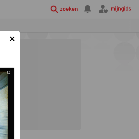
mijngids
zoeken
×
©