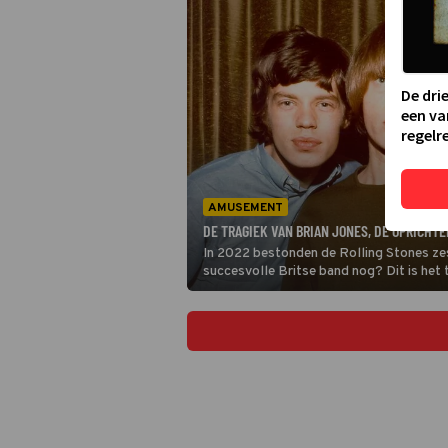
De dri
een va
regelre
AMUSEMENT
DE TRAGIEK VAN BRIAN JONES, DE OPRICHTE
In 2022 bestonden de Rolling Stones zest
succesvolle Britse band nog? Dit is het t
de band op, zeven jaar later was hij dood