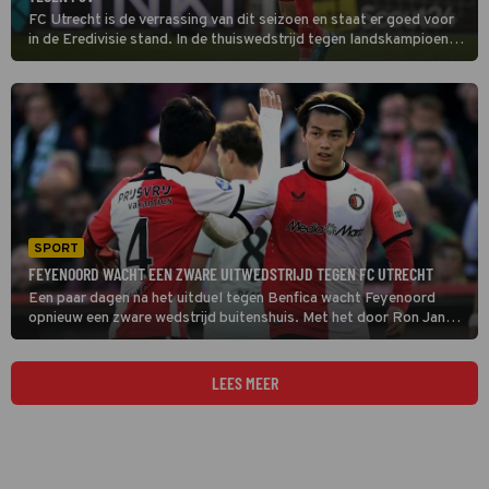
FC Utrecht is de verrassing van dit seizoen en staat er goed voor
in de Eredivisie stand. In de thuiswedstrijd tegen landskampioen
PSV kan de ploeg van Ron Jans laten zien dat die hoge positie op
de ranglijst terecht is.
SPORT
FEYENOORD WACHT EEN ZWARE UITWEDSTRIJD TEGEN FC UTRECHT
Een paar dagen na het uitduel tegen Benfica wacht Feyenoord
opnieuw een zware wedstrijd buitenshuis. Met het door Ron Jans
getrainde FC Utrecht treft het een van de verrassingen van de
huidige competitie.
LEES MEER