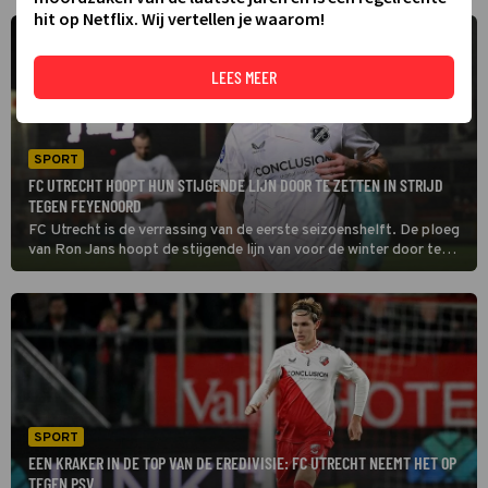
hit op Netflix. Wij vertellen je waarom!
LEES MEER
SPORT
FC UTRECHT HOOPT HUN STIJGENDE LIJN DOOR TE ZETTEN IN STRIJD
TEGEN FEYENOORD
FC Utrecht is de verrassing van de eerste seizoenshelft. De ploeg
van Ron Jans hoopt de stijgende lijn van voor de winter door te
trekken in De Kuip. Daar treft het Feyenoord, waar het in oktober
nog van verloor.
SPORT
EEN KRAKER IN DE TOP VAN DE EREDIVISIE: FC UTRECHT NEEMT HET OP
TEGEN PSV