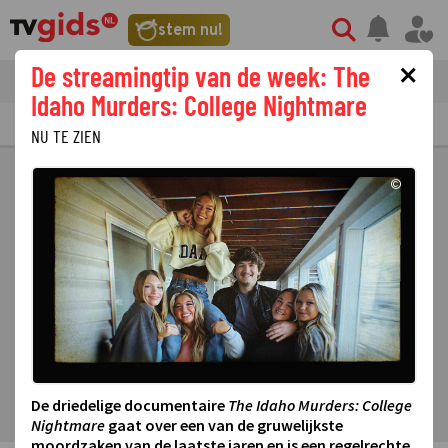
stem nu!
×
De streamingtip van de week: The
tvgids
streaming
nieuws
Idaho Murders: College Nightmare
TV GIDS
NU & STRAKS
PRIMETIME
GEMIST
LAATSTE NIEUWS
NU TE ZIEN
©
De driedelige documentaire
The Idaho Murders: College
Nightmare
gaat over een van de gruwelijkste
moordzaken van de laatste jaren en is een regelrechte