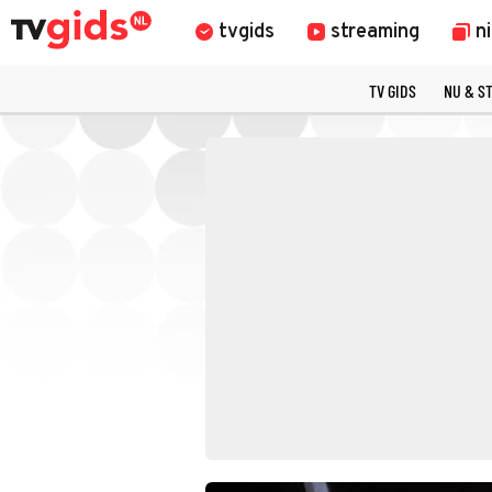
tvgids
streaming
n
TV GIDS
NU & S