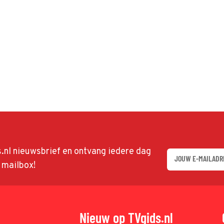
ds.nl nieuwsbrief en ontvang iedere dag
w mailbox!
Nieuw op TVgids.nl