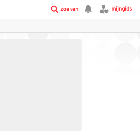
mijngids
zoeken