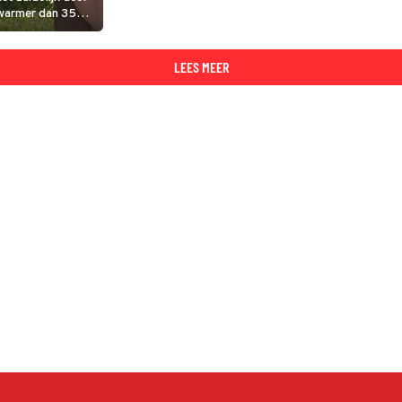
 warmer dan 35
ijk net mensen en
zengende hitte,
LEES MEER