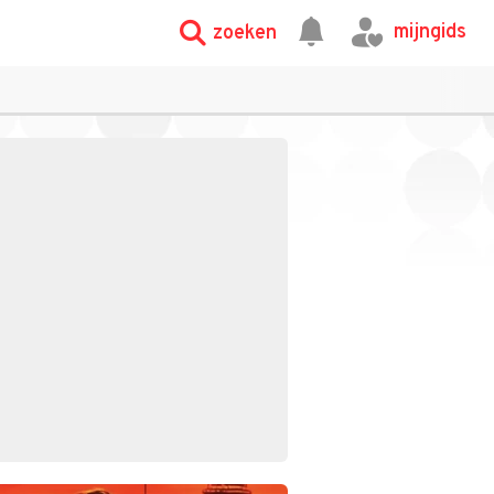
mijngids
zoeken