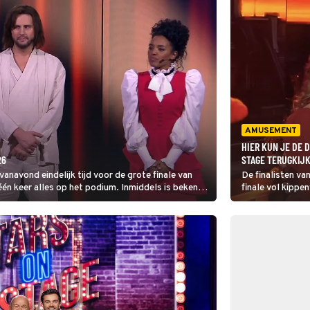
AMUSEMENT
HIER KUN JE DE 
26
STAGE TERUGKIJ
navond eindelijk tijd voor de grote finale van
De finalisten va
één keer alles op het podium. Inmiddels is bekend
finale vol kipp
en.
Duysker, Roxea
met gevestigde m
hieronder terugz