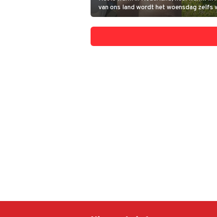
van ons land wordt het woensdag zelfs
graden. BN'ers en tv-sterren zijn natuurl
die hebben dus ook gewoon last van die 
of genieten ze er misschien juist van?