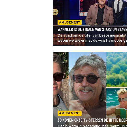
AMUSEMENT
WANNEER IS DE FINALE VAN STARS ON STAGE
De strijd om de titel van beste musicalst
weten we wie er met de winst vandoor ga
uitgezonden!
AMUSEMENT
ZO KOMEN ONZE TV-STERREN DE HITTE DOO
Het is warm in Nederland, heel warm. In h