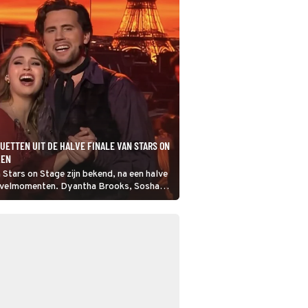
DUETTEN UIT DE HALVE FINALE VAN STARS ON
KEN
n Stars on Stage zijn bekend, na een halve
envelmomenten. Dyantha Brooks, Sosha
nne Hazes en Bouke Scholten traden op
usicalsterren en die duetten kun je
ien.