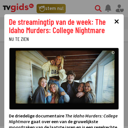
stem nu!
×
De streamingtip van de week: The
tvgids
streaming
nieuws
Idaho Murders: College Nightmare
TV GIDS
NU & STRAKS
PRIMETIME
GEMIST
LAATSTE NIEUWS
NU TE ZIEN
©
De driedelige documentaire
The Idaho Murders: College
Nightmare
gaat over een van de gruwelijkste
moordzaken van de laatste jaren en is een regelrechte