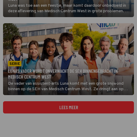
Luna was toe aan een feestje, maar komt daardoor onbedoeld in
deze aflevering van Medisch Centrum West in grote problemen. Ze
brengt de volgende ochtend een vriendin met epilepsie naar de
SEH, maar Luna's brakke verschijning laat daar geen goede indruk
achter.
SERIE
LUNA'S VADER WORDT ONVERWACHT DE SEH BINNENGEBRACHT IN
MEDISCH CENTRUM WEST
De vader van assistent-arts Luna komt met een grote snijwond
binnen op de SEH van Medisch Centrum West. Ze dringt aan op
psychische hulp terwijl haar moeder, tevens internist-oncoloog,
Rose gebukt gaat onder schaamte. Wat is daar gebeurd?
LEES MEER