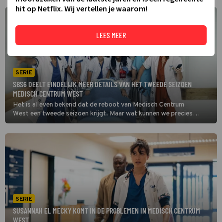
hit op Netflix. Wij vertellen je waarom!
LEES MEER
SERIE
SBS6 DEELT EINDELIJK MEER DETAILS VAN HET TWEEDE SEIZOEN
MEDISCH CENTRUM WEST
Het is al even bekend dat de reboot van Medisch Centrum
West een tweede seizoen krijgt. Maar wat kunnen we precies
verwachten? Talpa heeft eindelijk de eerste synopsis gedeeld.
SERIE
SUSANNAH EL MECKY KOMT IN DE PROBLEMEN IN MEDISCH CENTRUM
WEST