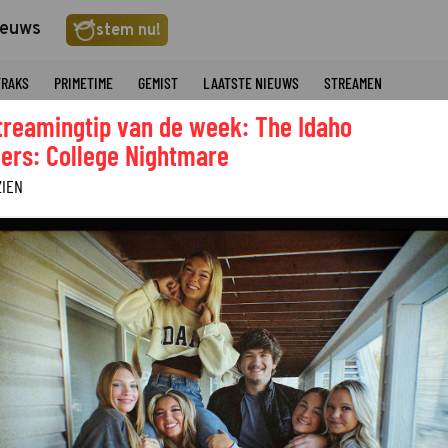
ieuws
stem nu!
TRAKS
PRIMETIME
GEMIST
LAATSTE NIEUWS
STREAMEN
treamingtip van de week: The Idaho
ers: College Nightmare
ZIEN