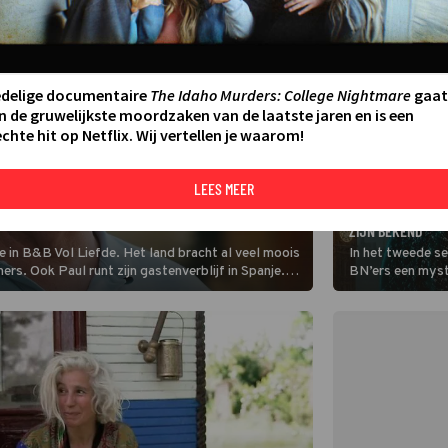
edelige documentaire
The Idaho Murders: College Nightmare
gaat
n de gruwelijkste moordzaken van de laatste jaren en is een
chte hit op Netflix. Wij vertellen je waarom!
LEES MEER
AMUSEMENT
E NET ALS DEBBIE, JOY EN ALBERT DE LIEFDE ONDER
DE DEELNEMERS 
ZIJN BEKEND
e in B&B Vol Liefde. Het land bracht al veel moois
In het tweede s
rs. Ook Paul runt zijn gastenverblijf in Spanje.
BN’ers een myst
en nieuw hoofdstuk.
waar ze precies 
die zich aan di