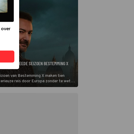
 over
VAN HET TWEEDE SEIZOEN BESTEMMING X
eizoen van Bestemming X maken tien
erieuze reis door Europa zonder te weten
zijn. Maar wie zijn de bekende gezichten
t spannende avontuur wagen?