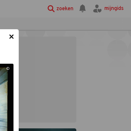
mijngids
zoeken
×
©