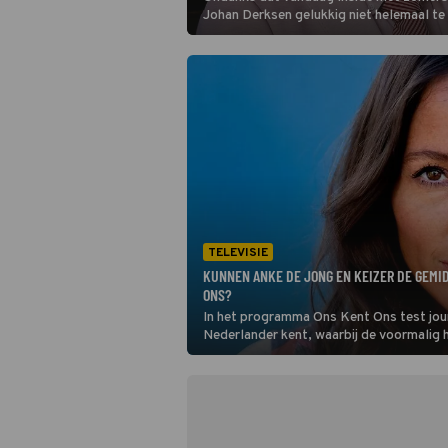
Johan Derksen gelukkig niet helemaal te
aangezien het orakel van SBS6 altijd wel
opvallende quote zo her en der. Zoals o
bij SBS.
TELEVISIE
KUNNEN ANKE DE JONG EN KEIZER DE GEM
ONS?
In het programma Ons Kent Ons test jou
Nederlander kent, waarbij de voormalig
het samen met rapper Keizer opneemt te