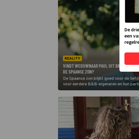
De dri
een va
regelre
REALITY
VINDT WEDUWNAAR PAUL UIT B&B VOL LIEFD
DE SPAANSE ZON?
De Spaanse zon blijkt goed voor de liefd
voor eerdere B&B-eigenaren en hun partne
De 62-jarige weduwnaar stuurt aan op e