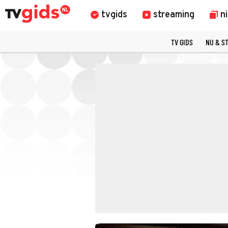
tvgids
streaming
n
TV GIDS
NU & S