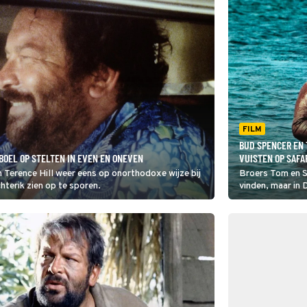
FILM
BUD SPENCER EN 
BOEL OP STELTEN IN EVEN EN ONEVEN
VUISTEN OP SAFA
Terence Hill weer eens op onorthodoxe wijze bij
Broers Tom en S
hterik zien op te sporen.
vinden, maar in 
hun krachten om
vijand.