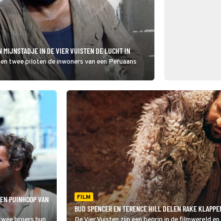
 MIJNSTADJE IN DE VIER VUISTEN DE LUCHT IN
elpen twee piloten de inwoners van een Peruaans
FILM
EEN PUINHOOP VAN
BUD SPENCER EN TERENCE HILL DELEN RAKE KLAPPEN
 twee broers hun
De Vier Vuisten zijn een begrip in de filmwereld 