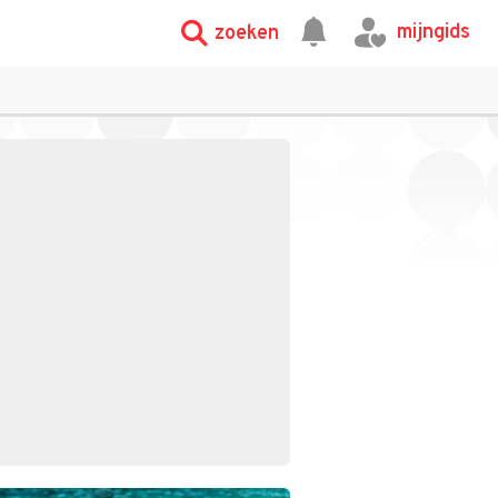
mijngids
zoeken