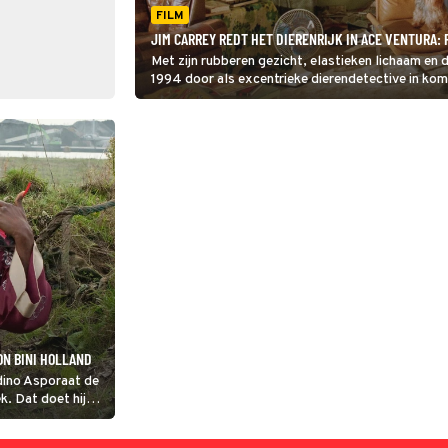
FILM
JIM CARREY REDT HET DIERENRIJK IN ACE VENTURA: 
Met zijn rubberen gezicht, elastieken lichaam en d
1994 door als excentrieke dierendetective in kom
ON BINI HOLLAND
dino Asporaat de
k. Dat doet hij
n met hem mee.