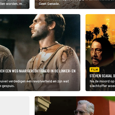
ullen worden, maar
Geen Genade.
g.
FILM
ICH EEN WEG NAAR GERECHTIGHEID IN DE LINKER- EN
STEVEN SEAGAL D
uivel verdedigen een revolverheld en zijn wat
Na de moord op e
e gespuis.
slachtoffer woe
speelt die vader
veilig heenkome