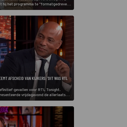
 dat hij het programma te "formatgedreven"
et meer op zijn plek.
EMT AFSCHEID VAN KIJKERS: 'DIT WAS RTL
efinitief gevallen voor RTL Tonight.
esenteerde vrijdagavond de allerlaatste
e talkshow, waar maar heel kort bij werd