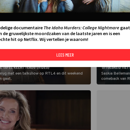
edelige documentaire
The Idaho Murders: College Nightmare
gaat
n de gruwelijkste moordzaken van de laatste jaren en is een
chte hit op Netflix. Wij vertellen je waarom!
LEES MEER
ACTUEEL
SASKIA BELLEMAN
 TAFEL KEERT TERUG' (VIDEO)
'UITGEBREID MET
terug met een talkshow op RTL4 en dit weekend
Saskia Belleman 
n gaat.
comeback van Re
Tonight, maakt 
voor Pauw & De 
getwijfeld.