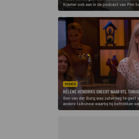
Klamer ook aan in de podcast van Pim S
Telegraaf. Op camera blikt Renze ook daa
exit bij RTL Tonight én komt de uitspra
Derksen, die Renze in zijn AD-interview a
onzin' noemt, ter sprake dat de presentat
omgang dan Matthijs van Nieuwkerk' zou 
VIDEO
HÉLÈNE HENDRIKS SNEERT NAAR RTL TONIGHT
Ben van der Burg was zaterdag te gast 
andere talkshow waarbij hij betrokken w
zijn de beelden er nog, of toch niet?