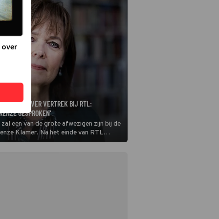
 over
 EERLIJK OVER VERTREK BIJ RTL:
 RENZE GESPROKEN'
zal een van de grote afwezigen zijn bij de
nze Klamer. Na het einde van RTL
zij exclusief de overstap naar de NPO
Wit. Een keuze waar ze lang over heeft