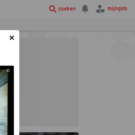
mijngids
zoeken
×
©