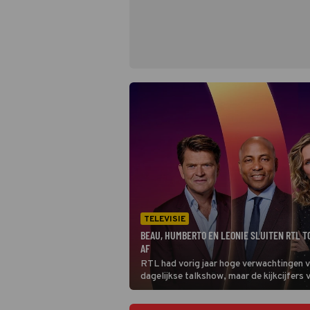
TELEVISIE
BEAU, HUMBERTO EN LEONIE SLUITEN RTL T
AF
RTL had vorig jaar hoge verwachtingen 
dagelijkse talkshow, maar de kijkcijfers v
allerlaatste RTL Tonight doen Leonie te
Erven Dorens en Humberto Tan het licht 