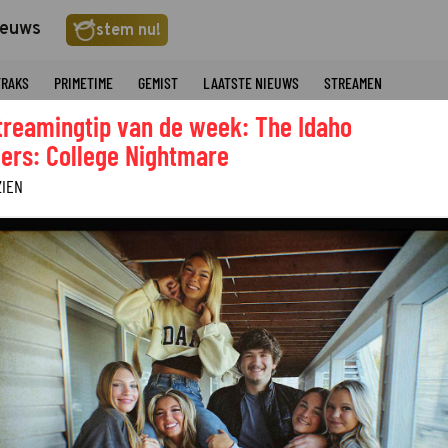
ieuws
stem nu!
TRAKS
PRIMETIME
GEMIST
LAATSTE NIEUWS
STREAMEN
treamingtip van de week: The Idaho
ers: College Nightmare
ZIEN