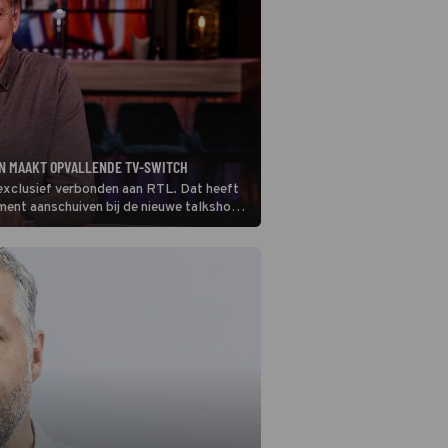
 EN MAAKT OPVALLENDE TV-SWITCH
 exclusief verbonden aan RTL. Dat heeft
oment aanschuiven bij de nieuwe talkshow
ide op concurrent SBS6.