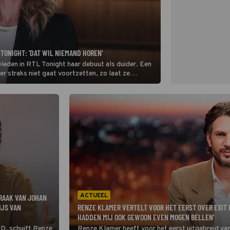
 TONIGHT: 'DAT WIL NIEMAND HOREN'
eleden in RTL Tonight haar debuut als duider. Een
er straks niet gaat voortzetten, zo laat ze
Telegraaf.
ACTUEEL
PRAAK VAN JOHAN
IJS VAN
RENZE KLAMER VERTELT VOOR HET EERST OVER EXIT 
HADDEN MIJ OOK GEWOON EVEN MOGEN BELLEN'
AD, schuift Renze
Renze Klamer heeft voor het eerst uitgebreid van 