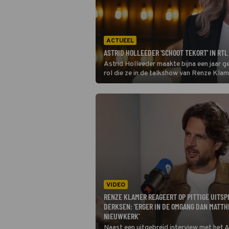
ACTUEEL
ASTRID HOLLEEDER 'SCHOOT TEKORT' IN RTL
Astrid Holleeder maakte bijna een jaar g
rol die ze in de talkshow van Renze Klam
doorschemeren in een interview met De 
VIDEO
RENZE KLAMER REAGEERT OP PITTIGE UITS
DERKSEN: 'ERGER IN DE OMGANG DAN MATTH
NIEUWKERK'
Naast een uitgebreid interview met het 