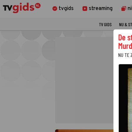
tvgids
streaming
n
TV GIDS
NU & S
De s
Murd
NU TE 