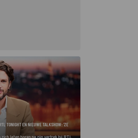
RTL TONIGHT EN NIEUWE TALKSHOW: 'ZE
zich laten horen na zijn vertrek bij RTL