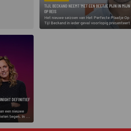
TIJL BECKAND NEEMT 'MET EEN BEETJE PIJN IN MIJN
OP REIS
Het nieuwe seizoen van Het Perfecte Plaatje Op R
Tijl Beckand in ieder geval voorlopig presenteert en 
RTL Tonight.
ONIGHT DEFINITIEF
van een nieuwe
ielen tegen. In de
r Braak, Beau van
uit.