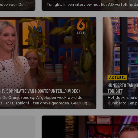
edee voor De
Tonight. In een interview met het AD vertelt hij
rin terug op zijn
en "vrij glamoureus" en hij voelde zich heel snel ni
ak van Johan
l 'pertinente
or 'erger in de
zijn.
ACTUEEL
HUMBERTO TAN NE
: 'COMPILATIE VAN HOOGTEPUNTEN...' (VIDEO)
TONIGHT'
in De Oranjezondag. Afgelopen week werd de
Het doek is nu d
as - RTL Tonight - ten grave gedragen. Gelukkig
Humberto Tan pr
uitzending van d
stilgestaan.