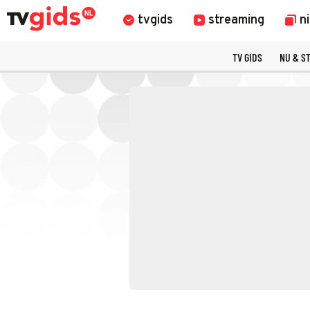
tvgids
streaming
n
TV GIDS
NU & S