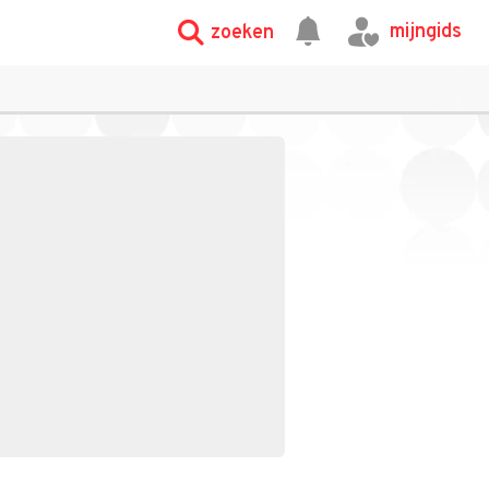
mijngids
zoeken