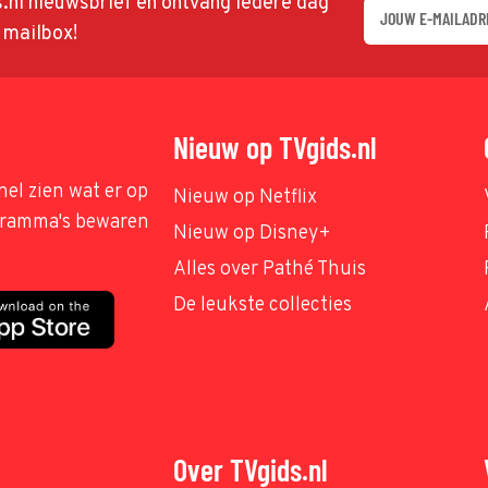
ds.nl nieuwsbrief en ontvang iedere dag
w mailbox!
Nieuw op TVgids.nl
nel zien wat er op
Nieuw op Netflix
ogramma's bewaren
Nieuw op Disney+
Alles over Pathé Thuis
De leukste collecties
Over TVgids.nl