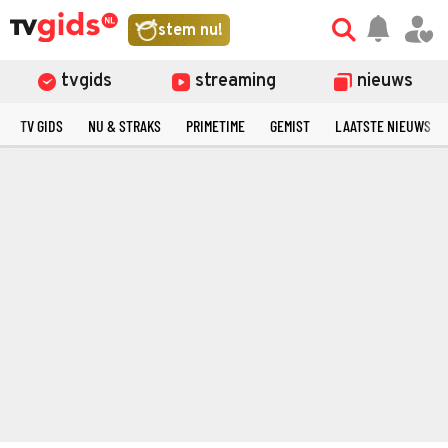
stem nu!
tvgids
streaming
nieuws
TV GIDS
NU & STRAKS
PRIMETIME
GEMIST
LAATSTE NIEUWS