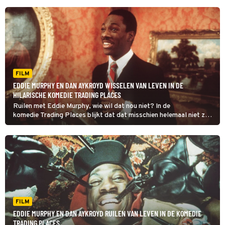
FILM
EDDIE MURPHY EN DAN AYKROYD WISSELEN VAN LEVEN IN DE
HILARISCHE KOMEDIE TRADING PLACES
Ruilen met Eddie Murphy, wie wil dat nou niet? In de
komedie Trading Places blijkt dat dat misschien helemaal niet zo'n
goed idee is.
FILM
EDDIE MURPHY EN DAN AYKROYD RUILEN VAN LEVEN IN DE KOMEDIE
TRADING PLACES