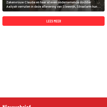
Zakenvrouw Claudia en haar al even ondernemende dochter
Aaliyah verruilen in deze aflevering van Steenrijk, Straatarm hun
luxeleventje op Ibiza voor een verblijf in Helmond. Daar moeten
Angela en haar zoons iedere week rond zien te komen van slechts
honderd euro.
LEES MEER