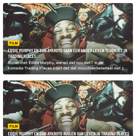
FILM
EDDIE MURPHY EN DAN AYKROYD GAAN EEN ANDER LEVEN TEGEMOET IN
TRADING PLACES
Ruilen met Eddie Murphy, wie wil dat nou niet? In de
komedie Trading Places blijkt dat dat misschien helemaal niet zo'n
goed idee is.
FILM
EDDIE MURPHY EN DAN AYKROYD RUILEN VAN LEVEN IN TRADING PLACES