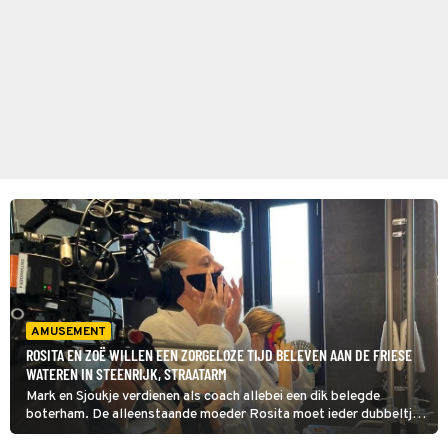
AMUSEMENT
ROSITA EN ZOË WILLEN EEN ZORGELOZE TIJD BELEVEN AAN DE FRIESE
WATEREN IN STEENRIJK, STRAATARM
Mark en Sjoukje verdienen als coach allebei een dik belegde
boterham. De alleenstaande moeder Rosita moet ieder dubbeltje
omdraaien om rond te komen. Ze ruilen in deze aflevering van