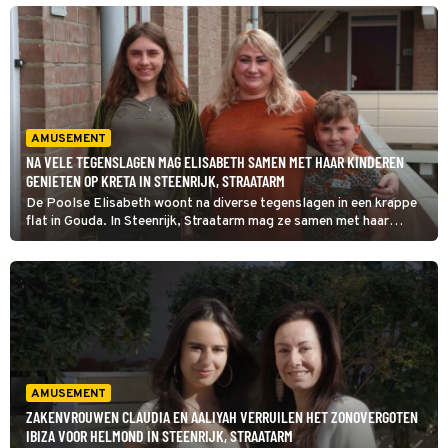
Steenrijk, Straatarm een week van woning, levensstijl en budget.
AMUSEMENT
NA VELE TEGENSLAGEN MAG ELISABETH SAMEN MET HAAR KINDEREN
GENIETEN OP KRETA IN STEENRIJK, STRAATARM
De Poolse Elisabeth woont na diverse tegenslagen in een krappe
flat in Gouda. In Steenrijk, Straatarm mag ze samen met haar
kinderen afreizen naar Kreta, waar ze een week lang van leven ruilt
met de Vlaamse ondernemers Christine en Nihat.
AMUSEMENT
ZAKENVROUWEN CLAUDIA EN AALIYAH VERRUILEN HET ZONOVERGOTEN
IBIZA VOOR HELMOND IN STEENRIJK, STRAATARM