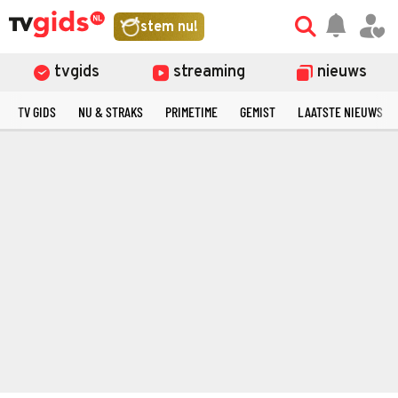
stem nu!
tvgids
streaming
nieuws
TV GIDS
NU & STRAKS
PRIMETIME
GEMIST
LAATSTE NIEUWS