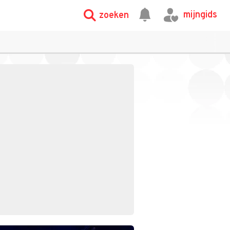
mijngids
zoeken