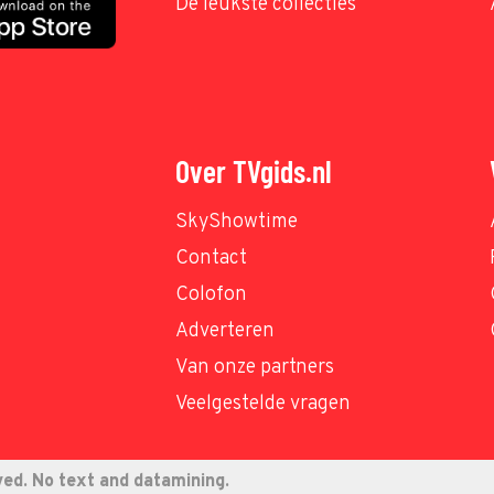
De leukste collecties
Over TVgids.nl
SkyShowtime
Contact
Colofon
Adverteren
Van onze partners
Veelgestelde vragen
ved. No text and datamining.