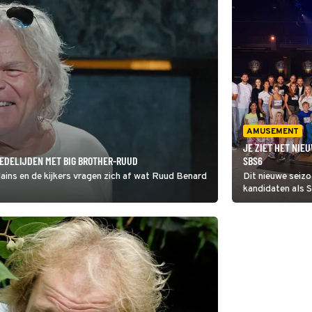
AMUSEMENT
JE ZIET HET NIE
MEDELIJDEN MET BIG BROTHER-RUUD
SBS6
lains en de kijkers vragen zich af wat Ruud Benard
Dit nieuwe seiz
kandidaten als 
Ruud Benard. Ze
stapelen en gu