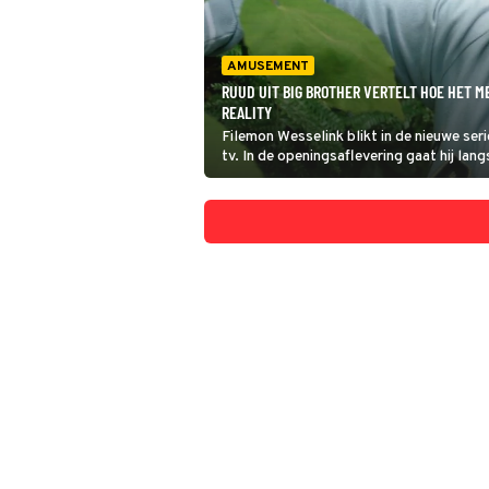
AMUSEMENT
RUUD UIT BIG BROTHER VERTELT HOE HET M
REALITY
Filemon Wesselink blikt in de nieuwe ser
tv. In de openingsaflevering gaat hij lan
van Big Brother een nationale knuffelbe