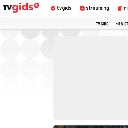
tvgids
streaming
n
TV GIDS
NU & S