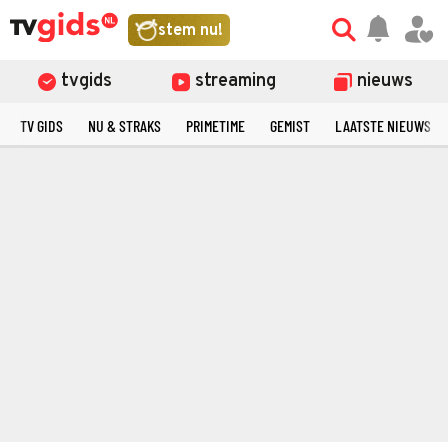
stem nu!
tvgids
streaming
nieuws
TV GIDS
NU & STRAKS
PRIMETIME
GEMIST
LAATSTE NIEUWS