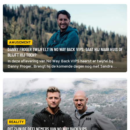
AMUSEMENT
DANNY FROGER TWIJFELT IN NO WAY BACK VIPS: GAAT HIJ NAAR HUIS OF
BLIJFT HIJ TOCH?
In deze aflevering van No Way Back VIPS heerst er twijfel bij
Danny Froger. Brengt hij de komende dagen nog met Sandra
Ysbrandy en Jaimie Vaes door in een van de kampen of gaat hij
toch naar huis?
REALITY
DIT ZIJN DE DEELNEMERS VAN NO WAY BACK VIPS