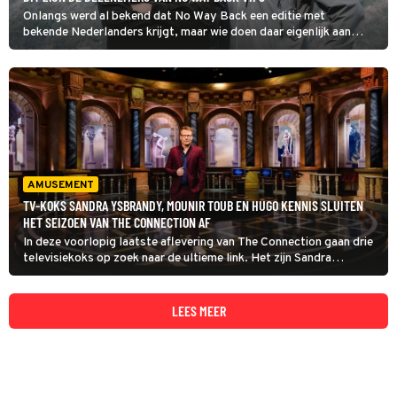
Onlangs werd al bekend dat No Way Back een editie met
bekende Nederlanders krijgt, maar wie doen daar eigenlijk aan
mee?
AMUSEMENT
TV-KOKS SANDRA YSBRANDY, MOUNIR TOUB EN HUGO KENNIS SLUITEN
HET SEIZOEN VAN THE CONNECTION AF
In deze voorlopig laatste aflevering van The Connection gaan drie
televisiekoks op zoek naar de ultieme link. Het zijn Sandra
Ysbrandy, Mounir Toub en Hugo Kennis. De laatste won al eens
Expeditie Robinson en Race Across the World.
LEES MEER