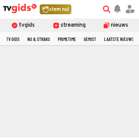
stem nu!
tvgids
streaming
nieuws
TV GIDS
NU & STRAKS
PRIMETIME
GEMIST
LAATSTE NIEUWS