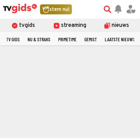
stem nu!
tvgids
streaming
nieuws
TV GIDS
NU & STRAKS
PRIMETIME
GEMIST
LAATSTE NIEUWS