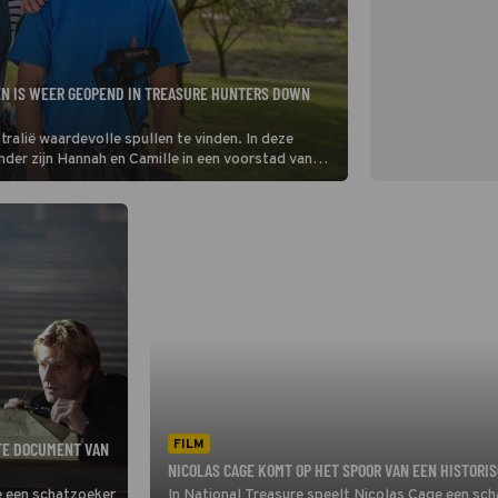
N IS WEER GEOPEND IN TREASURE HUNTERS DOWN
ralië waardevolle spullen te vinden. In deze
der zijn Hannah en Camille in een voorstad van
een criminele bende op te sporen.
FILM
TE DOCUMENT VAN
NICOLAS CAGE KOMT OP HET SPOOR VAN EEN HISTORI
e een schatzoeker
In National Treasure speelt Nicolas Cage een sc