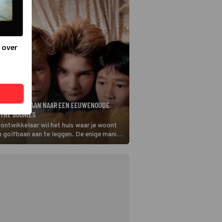
 over
OP ZOEK TE GAAN NAAR EEN EEUWENOUDE
 THE GOONIES
tontwikkelaar wil het huis waar je woont
 golfbaan aan te leggen. De enige manier
en is met een bak geld op de proppen te
at moment vind je in The Goonies een
 doe je?