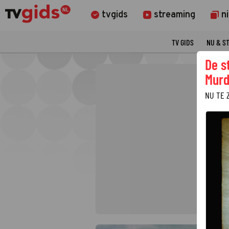
tvgids
streaming
n
TV GIDS
NU & S
De s
Murd
NU TE 