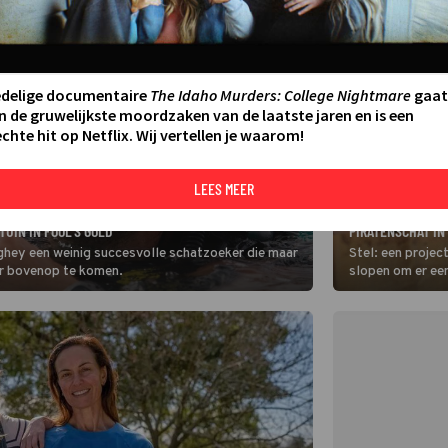
edelige documentaire
The Idaho Murders: College Nightmare
gaat
n de gruwelijkste moordzaken van de laatste jaren en is een
chte hit op Netflix. Wij vertellen je waarom!
LEES MEER
FILM
HET IS TIJD OM 
UIN IN FOOL'S GOLD
PIRATENSCHAT IN
hey een weinig succesvolle schatzoeker die maar
Stel: een projec
er bovenop te komen.
slopen om er een
om dat te stopp
komen. Net op d
schatkaart. Wat