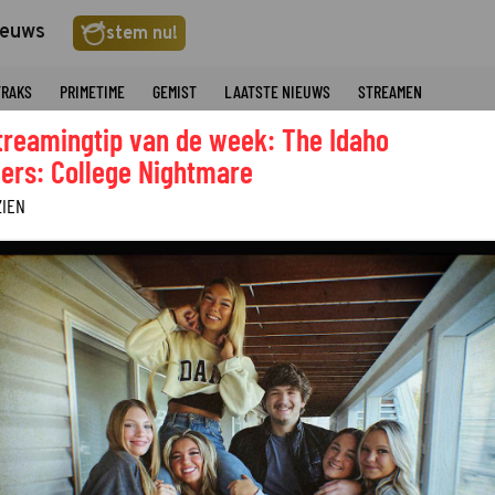
ieuws
stem nu!
TRAKS
PRIMETIME
GEMIST
LAATSTE NIEUWS
STREAMEN
treamingtip van de week: The Idaho
ers: College Nightmare
ZIEN