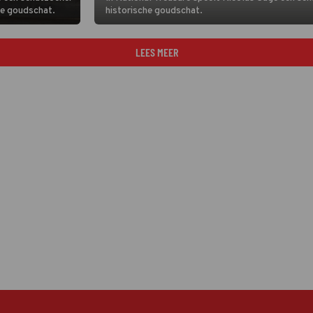
he goudschat.
historische goudschat.
LEES MEER