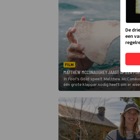
De dri
een va
regelre
FILM
MATTHEW MCCONAUGHEY JAAGT OP EEN FORT
In Fool's Gold speelt Matthew McConaug
één grote klapper nodig heeft om er we