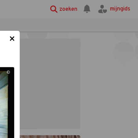
mijngids
zoeken
×
©