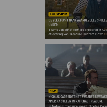
AMUSEMENT
DE ZOEKTOCHT NAAR WAARDEVOLLE SPULLE
UNDER
Teams van schatzoekers proberen in Aust
aflevering van Treasure Hunters Down Un
Canberra, waar ze proberen een buit van 
FILM
NICOLAS CAGE MOET HET ZWAARST BEWAAK
AMERIKA STELEN IN NATIONAL TREASURE
In National Treasure speelt Nicolas Cag