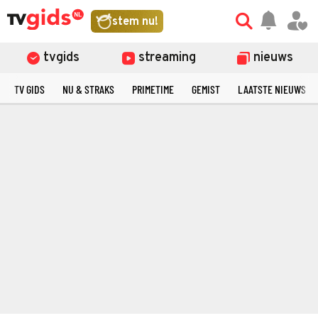
stem nu!
tvgids
streaming
nieuws
TV GIDS
NU & STRAKS
PRIMETIME
GEMIST
LAATSTE NIEUWS