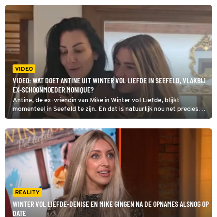
als je goed bij je verstand bent dan neem je die gozer nooit want je
neemt die schoonmoeder erbij.'
VIDEO
VIDEO: WAT DOET ANTINE UIT WINTER VOL LIEFDE IN SEEFELD, VLAKBIJ
EX-SCHOONMOEDER MONIQUE?
Antine, de ex-vriendin van Mike in Winter vol Liefde, blijkt
momenteel in Seefeld te zijn. En dat is natuurlijk nou net precies
waar haar voormalige vriendje en diens spraakmakende moeder
Monique wonen. Wat deed ze daar en waarom ging ze precies
daarheen?
REALITY
WINTER VOL LIEFDE-DENISE EN MIKE GINGEN NA DE OPNAMES ALSNOG OP
DATE