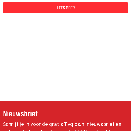
daar hebben veel mensen op social media een duidelijke mening
over. En die is niet altijd even positief...
LEES MEER
Nieuwsbrief
Schrijf je in voor de gratis TVgids.nl nieuwsbrief en