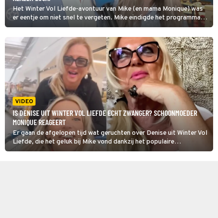
Het Winter Vol Liefde-avontuur van Mike (en mama Monique) was
er eentje om niet snel te vergeten. Mike eindigde het programma
met Antine, maar die relatie hield geen stand. Uiteindelijk vond hij
de liefde bij Denise.
VIDEO
IS DENISE UIT WINTER VOL LIEFDE ECHT ZWANGER? SCHOONMOEDER
MONIQUE REAGEERT
Er gaan de afgelopen tijd wat geruchten over Denise uit Winter Vol
Liefde, die het geluk bij Mike vond dankzij het populaire
liefdesprogramma. Ze zou inmiddels zwanger zijn en de grote
vraag is nu natuurlijk: kloppen die verhalen en wordt
Monique binnenkort inderdaad oma van haar eerste kleinkind? Die
laatste geeft duidelijkheid bij Shownieuws.