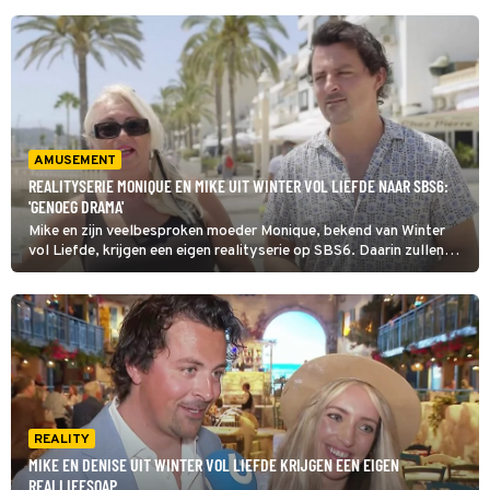
AMUSEMENT
REALITYSERIE MONIQUE EN MIKE UIT WINTER VOL LIEFDE NAAR SBS6:
'GENOEG DRAMA'
Mike en zijn veelbesproken moeder Monique, bekend van Winter
vol Liefde, krijgen een eigen realityserie op SBS6. Daarin zullen
uiteraard ook zijn vader en vriendin Denise in te zien zijn. Wat kan
de kijker daarvan verwachten en wanneer komt het op tv? Lees
snel verder.
REALITY
MIKE EN DENISE UIT WINTER VOL LIEFDE KRIJGEN EEN EIGEN
REALLIFESOAP