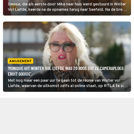
Denise, die als eerste door Mike naar huis werd gestuurd in Winter
Vol Liefde, keerde na de opnames terug naar Seefeld. Na de breuk
tussen Mike en Antine hebben Denise en Mike nog tijd
doorgebracht samen.
AMUSEMENT
'MONIQUE UIT WINTER VOL LIEFDE WAS ZO BOOS DAT ZE CAMERAPLOEG
ERUIT GOOIDE'
Met nog maar een paar uur te gaan tot de reünie van Winter vol
Liefde, waarvan de uitkomst zelfs al online staat, op RTL4 te zien
is zal er binnenkort vermoedelijk ook een einde komen aan alle
meningen over Monique. De moeder van Mike houdt de
gemoederen al weken bezig en nu op de valreep komt er nog een
erg opvallend verhaal over haar naar buiten: 'Zo boos was ze.'