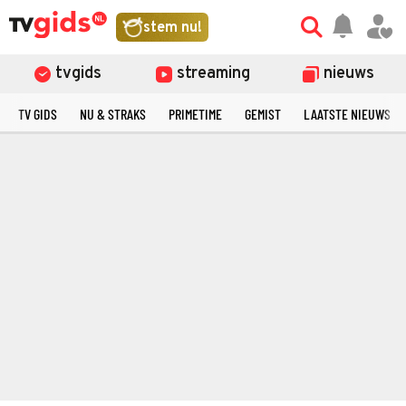
stem nu!
tvgids
streaming
nieuws
TV GIDS
NU & STRAKS
PRIMETIME
GEMIST
LAATSTE NIEUWS