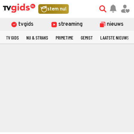
stem nu!
tvgids
streaming
nieuws
TV GIDS
NU & STRAKS
PRIMETIME
GEMIST
LAATSTE NIEUWS