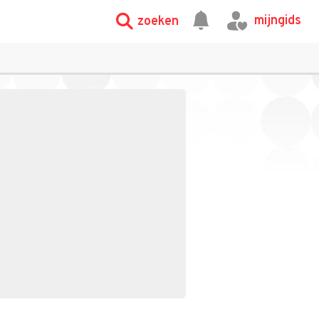
mijngids
zoeken