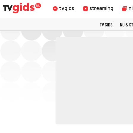
tvgids
streaming
n
TV GIDS
NU & S