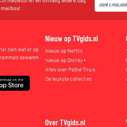
ds.nl nieuwsbrief en ontvang iedere dag
w mailbox!
Nieuw op TVgids.nl
nel zien wat er op
Nieuw op Netflix
ogramma's bewaren
Nieuw op Disney+
Alles over Pathé Thuis
De leukste collecties
Over TVgids.nl