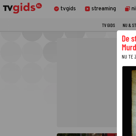
tvgids
streaming
n
TV GIDS
NU & S
De s
Murd
NU TE 