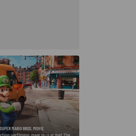
 SUPER MARIO BROS. MOVIE
ction-verfilming, maar nu is er met The