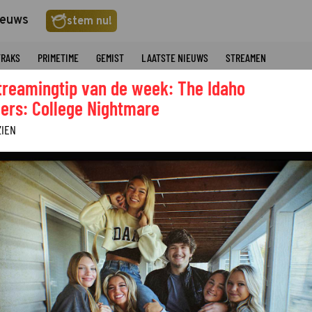
ieuws
stem nu!
TRAKS
PRIMETIME
GEMIST
LAATSTE NIEUWS
STREAMEN
treamingtip van de week: The Idaho
ers: College Nightmare
ZIEN