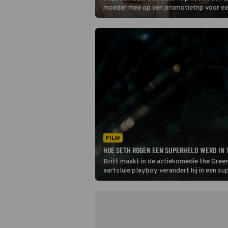
moeder mee op een promotietrip voor e
schoonmaakmiddel dat hij op de markt w
FILM
HOE SETH ROGEN EEN SUPERHELD WERD IN 
Britt maakt in de actiekomedie the Gree
aartsluie playboy verandert hij in een su