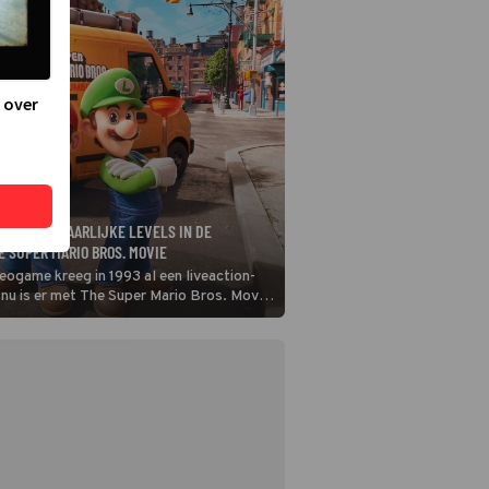
 over
TSEERT GEVAARLIJKE LEVELS IN DE
E SUPER MARIO BROS. MOVIE
eogame kreeg in 1993 al een liveaction-
 nu is er met The Super Mario Bros. Movie
ke animatiefilm over de bekende