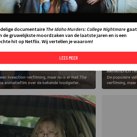
edelige documentaire
The Idaho Murders: College Nightmare
gaat
n de gruwelijkste moordzaken van de laatste jaren en is een
chte hit op Netflix. Wij vertellen je waarom!
LEES MEER
FILM
AAKT WEER DIVERSE AVONTUREN MEE IN THE SUPER
CHRIS PRATT TRO
ANIMATIEFILM TH
een liveaction-verfilming, maar nu is er met The
De populaire vid
ke animatiefilm over de bekende loodgieter.
verfilming, maar
ook een kleurrij
loodgieter.