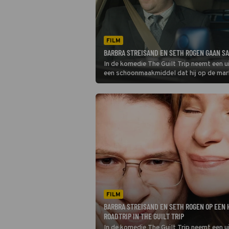
FILM
BARBRA STREISAND EN SETH ROGEN GAAN SAM
In de komedie The Guilt Trip neemt een u
een schoonmaakmiddel dat hij op de mar
FILM
BARBRA STREISAND EN SETH ROGEN OP EEN 
ROADTRIP IN THE GUILT TRIP
In de komedie The Guilt Trip neemt een ui