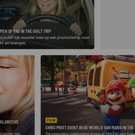
EN OP PAD IN THE GUILT TRIP
itvinder zijn moeder mee op een promotietrip voor
kt wil brengen.
FILM
HILARISCHE
CHRIS PRATT DUIKT IN DE WERELD VAN MARIO IN THE
tvinder zijn
De populaire videogame kreeg in 1993 al een livea