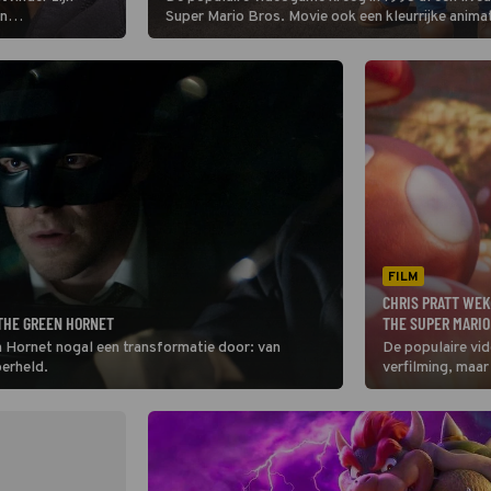
en
Super Mario Bros. Movie ook een kleurrijke anima
il brengen.
FILM
CHRIS PRATT WEK
THE GREEN HORNET
THE SUPER MARIO
n Hornet nogal een transformatie door: van
De populaire vid
perheld.
verfilming, maar
ook een kleurrij
loodgieter.