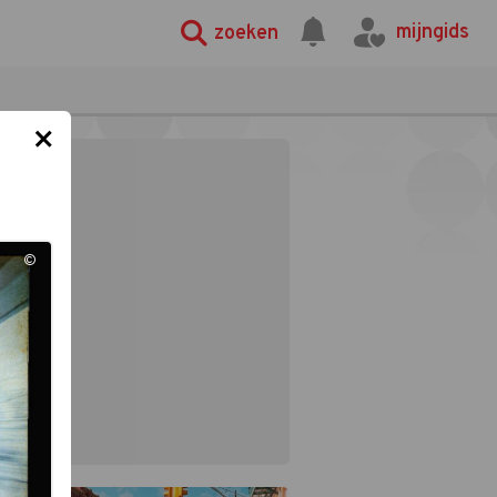
mijngids
zoeken
×
©