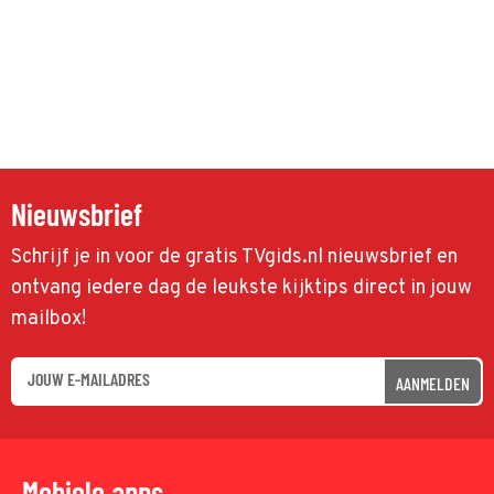
Nieuwsbrief
Schrijf je in voor de gratis TVgids.nl nieuwsbrief en
ontvang iedere dag de leukste kijktips direct in jouw
mailbox!
AANMELDEN
Mobiele apps