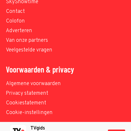
SkyShowtime
Contact
Colofon
Adverteren
Van onze partners
Veelgestelde vragen
Voorwaarden & privacy
Algemene voorwaarden
Privacy statement
Cookiestatement
Cookie-instellingen
TVgids