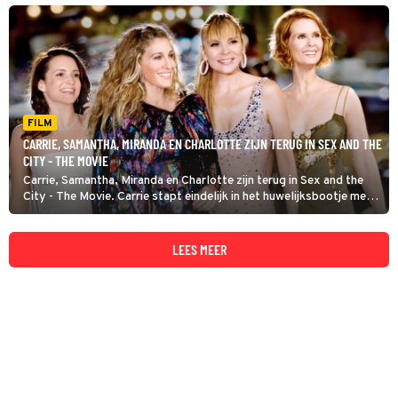
FILM
CARRIE, SAMANTHA, MIRANDA EN CHARLOTTE ZIJN TERUG IN SEX AND THE
CITY - THE MOVIE
Carrie, Samantha, Miranda en Charlotte zijn terug in Sex and the
City - The Movie. Carrie stapt eindelijk in het huwelijksbootje met
haar Mr. Big. Maar een saai en burgerlijk leven leiden? Allesbehalve
dat.
LEES MEER