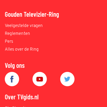
Gouden Televizier-Ring
Veelgestelde vragen
Reglementen
Pers
Alles over de Ring
Volg ons
Over TVgids.nl