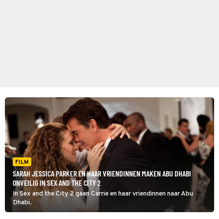
FILM
SARAH JESSICA PARKER EN HAAR VRIENDINNEN MAKEN ABU DHABI
ONVEILIG IN SEX AND THE CITY 2
In Sex and the City 2 gaan Carrie en haar vriendinnen naar Abu
Dhabi.