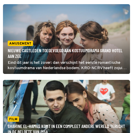
AMUSEMENT
NIEUWE CASTLEDEN TOEGEVOEGD AAN KOSTUUMDRAMA GRAND HOTEL
AAN ZEE
Eind dit jaar is het zover: dan verschijnt het eerste romantische
kostuumdrama van Nederlandse bodem. KRO-NCRV heeft zojuist
nieuwe castleden voor Grand Hotel aan Zee onthuld.
FILM
SHAHINE EL-HAMUS KOMT IN EEN COMPLEET ANDERE WERELD TERECHT
IN DE BELOFTE VAN PISA