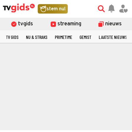
stem nu!
tvgids
streaming
nieuws
TV GIDS
NU & STRAKS
PRIMETIME
GEMIST
LAATSTE NIEUWS