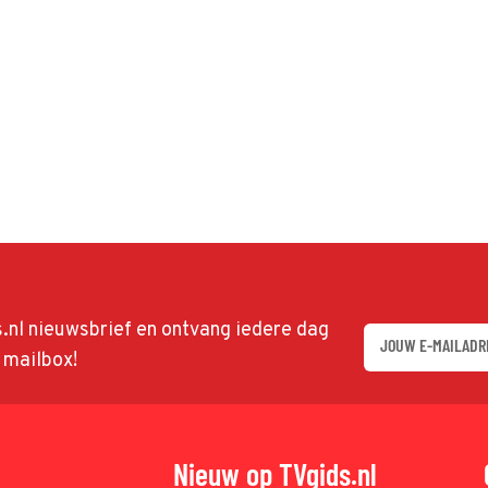
ds.nl nieuwsbrief en ontvang iedere dag
w mailbox!
Nieuw op TVgids.nl