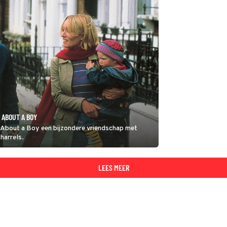
 ABOUT A BOY
n About a Boy een bijzondere vriendschap met
harrels.
LEES MEER