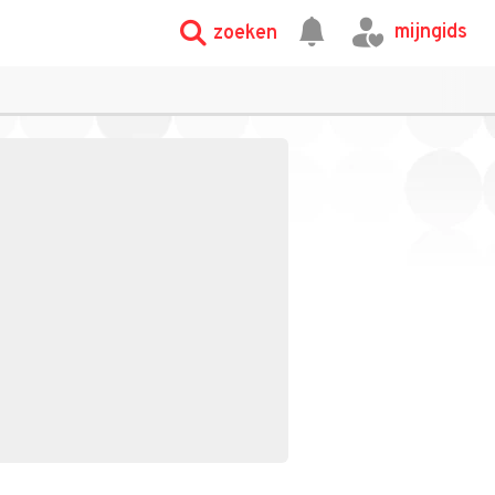
mijngids
zoeken