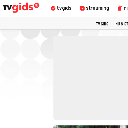
tvgids
streaming
n
TV GIDS
NU & S