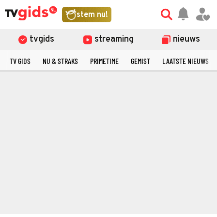
stem nu!
tvgids
streaming
nieuws
TV GIDS
NU & STRAKS
PRIMETIME
GEMIST
LAATSTE NIEUWS