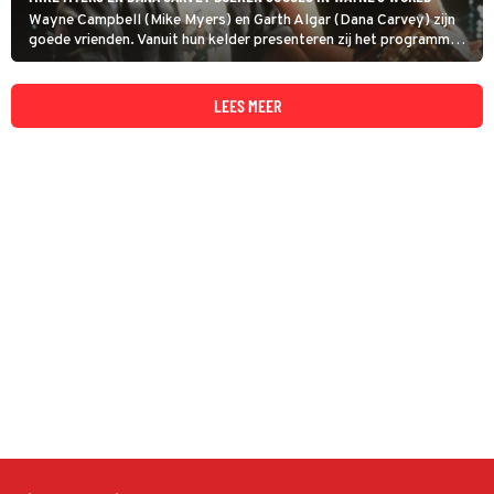
Wayne Campbell (Mike Myers) en Garth Algar (Dana Carvey) zijn
goede vrienden. Vanuit hun kelder presenteren zij het programma
Wayne’s World. Het programma wordt opgepikt door een grote
televisieproducent, met alle gevolgen van dien.
LEES MEER