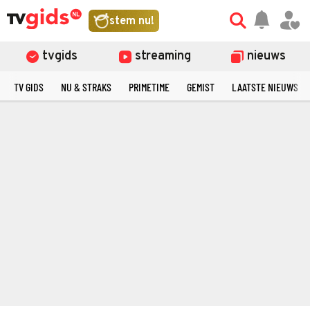
stem nu!
tvgids
streaming
nieuws
TV GIDS
NU & STRAKS
PRIMETIME
GEMIST
LAATSTE NIEUWS