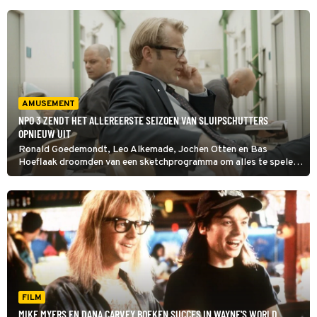
AMUSEMENT
NPO 3 ZENDT HET ALLEREERSTE SEIZOEN VAN SLUIPSCHUTTERS
OPNIEUW UIT
Ronald Goedemondt, Leo Alkemade, Jochen Otten en Bas
Hoeflaak droomden van een sketchprogramma om alles te spelen
wat ze maar konden bedenken. We gaan terug naar de eerste
aflevering van Sluipschutters waarin Leo nogal luidruchtig
telefoneert.
FILM
MIKE MYERS EN DANA CARVEY BOEKEN SUCCES IN WAYNE'S WORLD