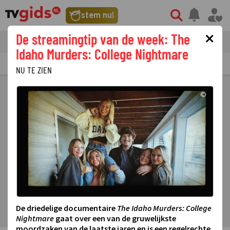
stem nu!
×
De streamingtip van de week: The
tvgids
streaming
nieuws
Idaho Murders: College Nightmare
TV GIDS
NU & STRAKS
PRIMETIME
GEMIST
LAATSTE NIEUWS
NU TE ZIEN
©
De driedelige documentaire
The Idaho Murders: College
Nightmare
gaat over een van de gruwelijkste
moordzaken van de laatste jaren en is een regelrechte