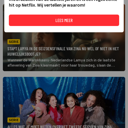
hit op Netflix. Wij vertellen je waarom!
LEES MEER
SERIE
STAPT LAMYA IN DE SEIZOENSFINALE VAN ZINA NU WEL OF NIET IN HET
HUWELIJKSBOOTJE?
Wanneer de Marokkaans-Nederlandse Lamya zich in de laatste
aflevering van Zina klaarmaakt voor haar trouwdag, slaan de
twijfels toe. Misschien hadden haar vriendinnen gelijk en is Achmed
niet de geschikte man voor haar.
SERIE
ALLES WAT JE MOET WETEN OVER HET TWEEDE SEIZOEN VAN ZINA