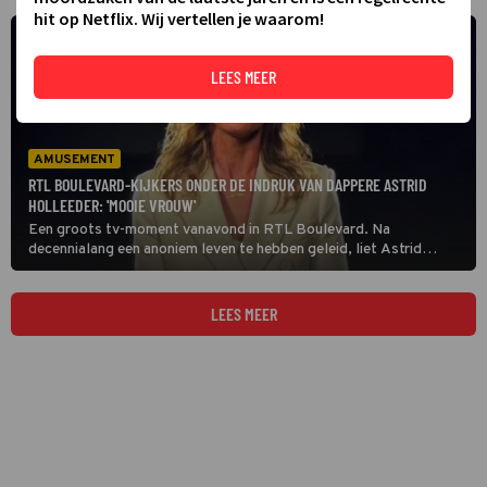
hit op Netflix. Wij vertellen je waarom!
LEES MEER
AMUSEMENT
RTL BOULEVARD-KIJKERS ONDER DE INDRUK VAN DAPPERE ASTRID
HOLLEEDER: 'MOOIE VROUW'
Een groots tv-moment vanavond in RTL Boulevard. Na
decennialang een anoniem leven te hebben geleid, liet Astrid
Holleeder voor het eerst haar gezicht op de Nederlandse televisie
zien. Kijkers zijn diep onder de indruk.
LEES MEER