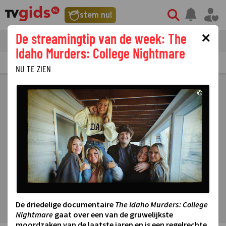
stem nu!
×
De streamingtip van de week: The
tvgids
streaming
nieuws
Idaho Murders: College Nightmare
TV GIDS
NU & STRAKS
PRIMETIME
GEMIST
LAATSTE NIEUWS
NU TE ZIEN
©
De driedelige documentaire
The Idaho Murders: College
Nightmare
gaat over een van de gruwelijkste
moordzaken van de laatste jaren en is een regelrechte