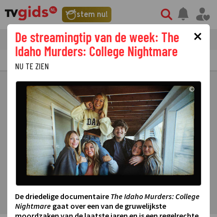
stem nu!
×
De streamingtip van de week: The
tvgids
streaming
nieuws
Idaho Murders: College Nightmare
TV GIDS
NU & STRAKS
PRIMETIME
GEMIST
LAATSTE NIEUWS
NU TE ZIEN
©
De driedelige documentaire
The Idaho Murders: College
Nightmare
gaat over een van de gruwelijkste
moordzaken van de laatste jaren en is een regelrechte