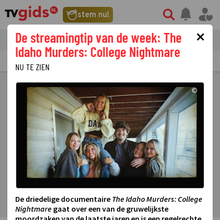
stem nu!
×
De streamingtip van de week: The
tvgids
streaming
nieuws
Idaho Murders: College Nightmare
TV GIDS
NU & STRAKS
PRIMETIME
GEMIST
LAATSTE NIEUWS
NU TE ZIEN
©
De driedelige documentaire
The Idaho Murders: College
Nightmare
gaat over een van de gruwelijkste
moordzaken van de laatste jaren en is een regelrechte