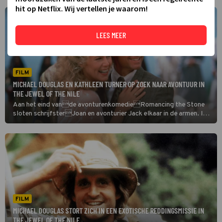
hit op Netflix. Wij vertellen je waarom!
LEES MEER
FILM
MICHAEL DOUGLAS EN KATHLEEN TURNER OP ZOEK NAAR AVONTUUR IN
THE JEWEL OF THE NILE
Aan het eind vande avonturenkomedieRomancing the Stone
sloten schrijfsterJoan en avonturier Jack elkaar in de armen. In
dit vervolg, The Jewel of the Nile, leiden ze samen een heerlijk
leventje.
FILM
MICHAEL DOUGLAS STORT ZICH IN EEN EXOTISCHE REDDINGSMISSIE IN
THE JEWEL OF THE NILE