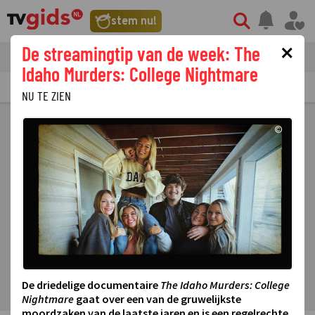
stem nu!
×
De streamingtip van de week: The
tvgids
streaming
nieuws
Idaho Murders: College Nightmare
TV GIDS
NU & STRAKS
PRIMETIME
GEMIST
LAATSTE NIEUWS
NU TE ZIEN
©
De driedelige documentaire
The Idaho Murders: College
Nightmare
gaat over een van de gruwelijkste
moordzaken van de laatste jaren en is een regelrechte