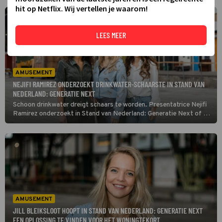
hit op Netflix. Wij vertellen je waarom!
LEES MEER
AMUSEMENT
NEJIFI RAMIREZ ONDERZOEKT DRINKWATER-SCHAARSTE IN STAND VAN
NEDERLAND: GENERATIE NEXT
Schoon drinkwater dreigt schaars te worden. Presentatrice Nejifi
Ramirez onderzoekt in Stand van Nederland: Generatie Next of er
duurzame oplossingen zijn om dit probleem te verhelpen. In Zwolle
werken wetenschappers aan een ingenieus waterfiltersysteem.
AMUSEMENT
JILL BLEIKSLOOT HOOPT IN STAND VAN NEDERLAND: GENERATIE NEXT
EEN OPLOSSING TE VINDEN VOOR HET WONINGTEKORT