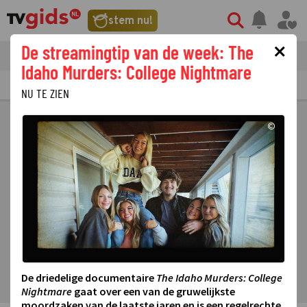
stem nu!
×
De streamingtip van de week: The
tvgids
streaming
nieuws
Idaho Murders: College Nightmare
TV GIDS
NU & STRAKS
PRIMETIME
GEMIST
LAATSTE NIEUWS
NU TE ZIEN
©
De driedelige documentaire
The Idaho Murders: College
Nightmare
gaat over een van de gruwelijkste
moordzaken van de laatste jaren en is een regelrechte