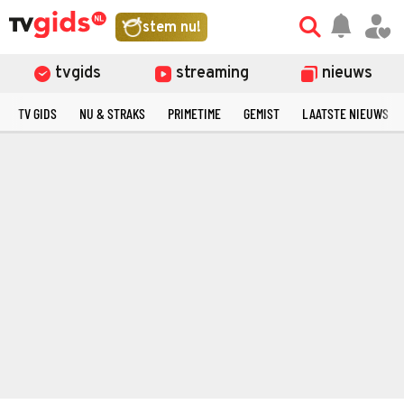
stem nu!
tvgids
streaming
nieuws
TV GIDS
NU & STRAKS
PRIMETIME
GEMIST
LAATSTE NIEUWS