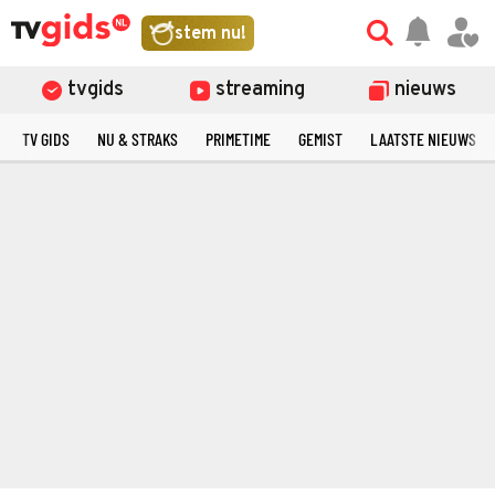
stem nu!
tvgids
streaming
nieuws
TV GIDS
NU & STRAKS
PRIMETIME
GEMIST
LAATSTE NIEUWS