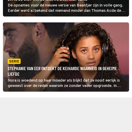
De opnames voor de nieuwe versie van Baantjer zijn in volle gang.
Eerder werd al bekend dat niemand minder dan Thomas Acda de
hoofdrol (De Cock) speelt. Talpa heeft nu ook andere acteurs van
de cast bekendgemaakt!
SERIE
STEPHANIE VAN EER ONTDEKT DE KEIHARDE WAARHEID IN GEHEIME
LIEFDE
Nora is woedend op haar moeder als blijkt dat ze nooit eerlijk is
geweest over de reden waarom ze zonder vader opgroeide. In
Geheime Liefde praat ze in haar podcast met Ab die alleen online
zichzelf durft te zijn als zijn alterego Roos.