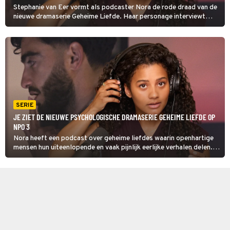
Stephanie van Eer vormt als podcaster Nora de rode draad van de
nieuwe dramaserie Geheime Liefde. Haar personage interviewt
mensen over hun liefdesgeheimen. ‘Er zijn zoveel bijzondere
verhalen te vertellen.’
SERIE
JE ZIET DE NIEUWE PSYCHOLOGISCHE DRAMASERIE GEHEIME LIEFDE OP
NPO 3
Nora heeft een podcast over geheime liefdes waarin openhartige
mensen hun uiteenlopende en vaak pijnlijk eerlijke verhalen delen.
De 55-jarige Samia biecht in Geheime Liefde op dat ze jaren
geleden viel voor een veel jongere man op haar werk.