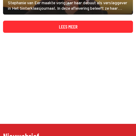
Stephanie van Eer maakte vorig jaar haar debuut als verslaggever
in Het Sinterklaasjournaal. In deze aflevering beleeft ze haar
vuurdoop in De Slimste Mens, de quiz die vanwege de
gemeenteraadsverkiezingen van woensdag eenmalig op zondag te
zien is.
LEES MEER