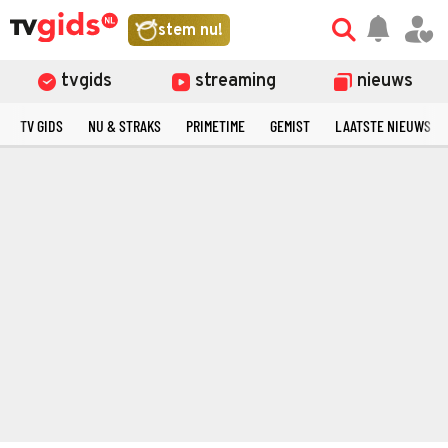
stem nu!
tvgids
streaming
nieuws
TV GIDS
NU & STRAKS
PRIMETIME
GEMIST
LAATSTE NIEUWS