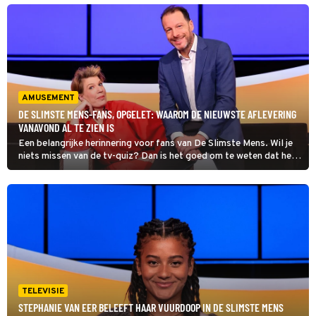
beloven in elk geval al veel goeds.
AMUSEMENT
DE SLIMSTE MENS-FANS, OPGELET: WAAROM DE NIEUWSTE AFLEVERING
VANAVOND AL TE ZIEN IS
Een belangrijke herinnering voor fans van De Slimste Mens. Wil je
niets missen van de tv-quiz? Dan is het goed om te weten dat het
uitzendschema er deze week iets anders uitziet.
TELEVISIE
STEPHANIE VAN EER BELEEFT HAAR VUURDOOP IN DE SLIMSTE MENS