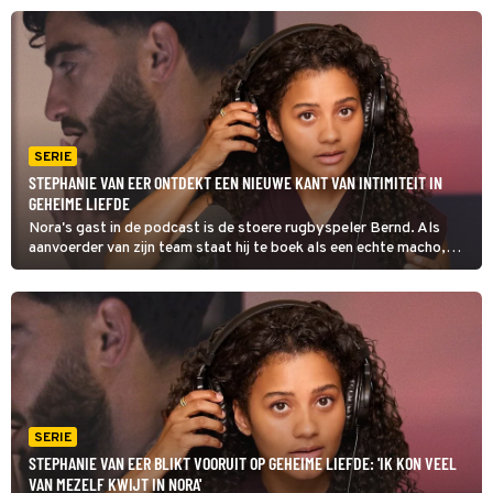
psychologische drama.
SERIE
STEPHANIE VAN EER ONTDEKT EEN NIEUWE KANT VAN INTIMITEIT IN
GEHEIME LIEFDE
Nora's gast in de podcast is de stoere rugbyspeler Bernd. Als
aanvoerder van zijn team staat hij te boek als een echte macho,
maar in Geheime Liefde blijkt hij een diep geheim te hebben: hij
blijkt enorm te kicken op een onderdanige rol tijdens seks.
SERIE
STEPHANIE VAN EER BLIKT VOORUIT OP GEHEIME LIEFDE: 'IK KON VEEL
VAN MEZELF KWIJT IN NORA'