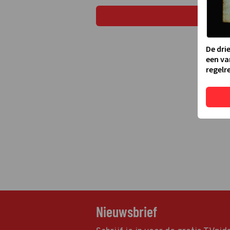
De dri
een va
regelre
Nieuwsbrief