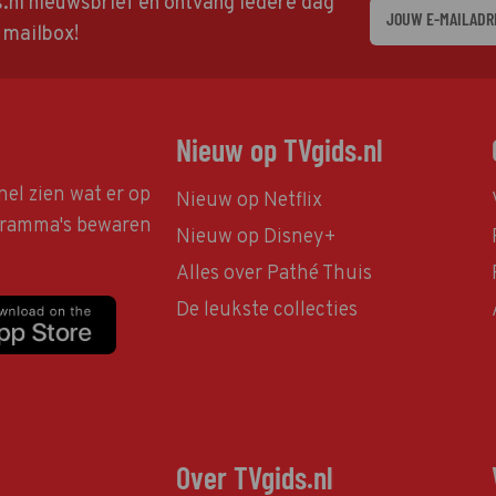
ds.nl nieuwsbrief en ontvang iedere dag
w mailbox!
Nieuw op TVgids.nl
nel zien wat er op
Nieuw op Netflix
ogramma's bewaren
Nieuw op Disney+
Alles over Pathé Thuis
De leukste collecties
Over TVgids.nl