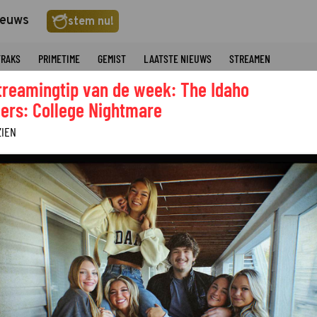
ieuws
stem nu!
TRAKS
PRIMETIME
GEMIST
LAATSTE NIEUWS
STREAMEN
treamingtip van de week: The Idaho
ers: College Nightmare
ZIEN