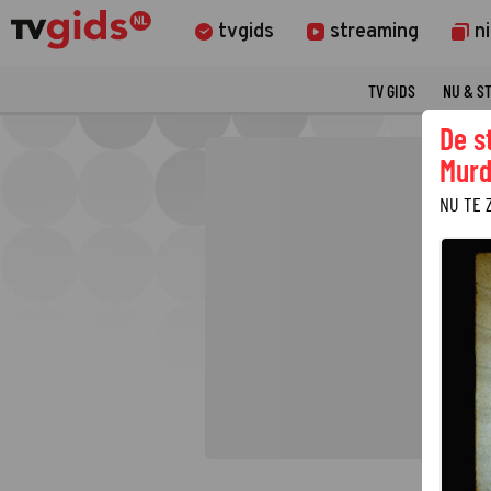
tvgids
streaming
n
TV GIDS
NU & S
De s
Murd
NU TE 