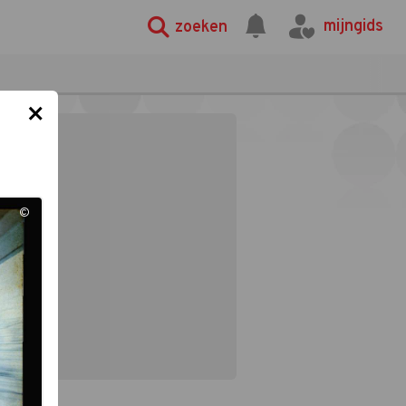
mijngids
zoeken
×
©