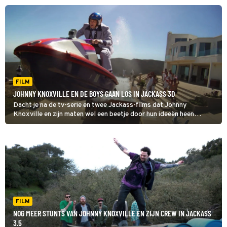
FILM
JOHNNY KNOXVILLE EN DE BOYS GAAN LOS IN JACKASS 3D
Dacht je na de tv-serie en twee Jackass-films dat Johnny
Knoxville en zijn maten wel een beetje door hun ideeën heen
waren? Mooi niet! Dat bewijst Jackass 3D.
FILM
NOG MEER STUNTS VAN JOHNNY KNOXVILLE EN ZIJN CREW IN JACKASS
3.5