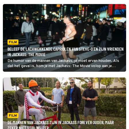
FILM
BELEEF DE LACHWEKKENDE CAPRIOLEN VAN STEVE-O EN ZIJN VRIENDEN
IN JACKASS: THE MOVIE
De humor van de mannen van Jackass, je moet ervan houden. Als
dat het geval is, kom je met Jackass: The Movie volop aan je
trekken.
FILM
DE MANNEN VAN JACKASS ZIJN IN JACKASS FOREVER OUDER, MAAR
ZEKER NIET VEEL WIJZER