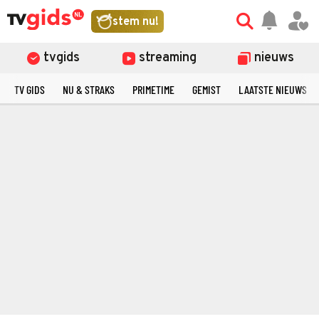
stem nu!
tvgids
streaming
nieuws
TV GIDS
NU & STRAKS
PRIMETIME
GEMIST
LAATSTE NIEUWS