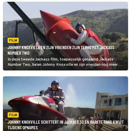
FILM
JOHNNY KNOXVILLE EN ZIJN VRIENDEN ZIJN TERUG MET JACKASS
NUMBER TWO
In deze tweede Jackass-film, toepasselijk genaamd Jackass
Number Two, halen Johnny Knoxville en zijn vrienden nog meer
zieke en halsbrekende stunts uit.
FILM
JOHNNY KNOXVILLE SCHITTERT IN JACKASS 3D EN RAAKTE TAND KWIJT
TIJDENS OPNAMES